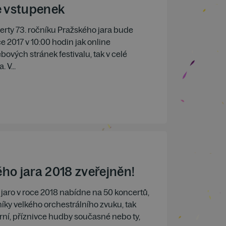
e vstupenek
rty 73. ročníku Pražského jara bude
ce 2017 v 10:00 hodin jak online
ových stránek festivalu, tak v celé
 V...
ho jara 2018 zveřejněn!
 jaro v roce 2018 nabídne na 50 koncertů,
íky velkého orchestrálního zvuku, tak
ní, příznivce hudby současné nebo ty,