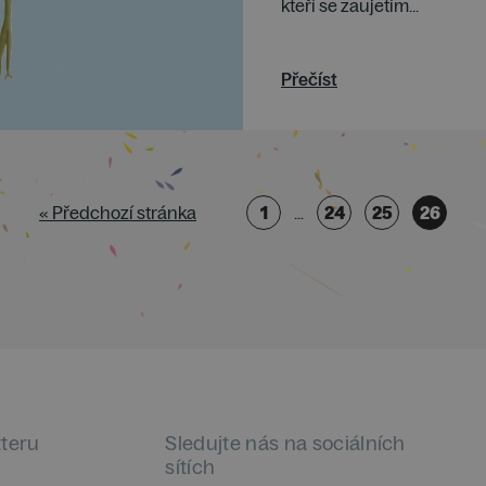
kteří se zaujetím...
Přečíst
« Předchozí stránka
1
…
24
25
26
tteru
Sledujte nás na sociálních
sítích