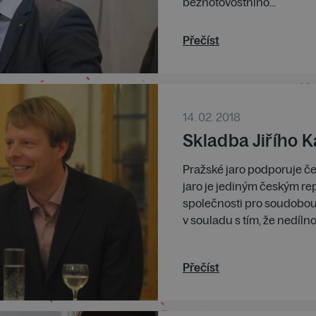
bezhotovostního...
Přečíst
14. 02. 2018
Skladba Jiřího 
Pražské jaro podporuje če
jaro je jediným českým re
společnosti pro soudobou 
v souladu s tím, že nedíln
Přečíst