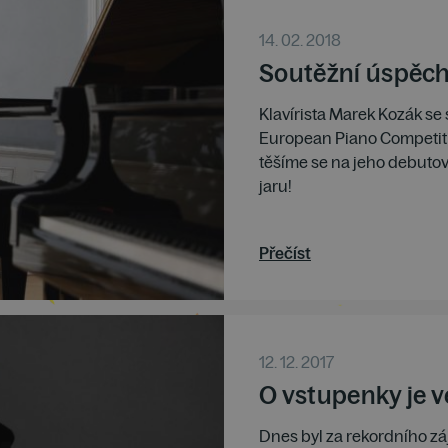
14. 02. 2018
Soutěžní úspěc
Klavírista Marek Kozák se s
European Piano Competit
těšíme se na jeho debuto
jaru!
Přečíst
12. 12. 2017
O vstupenky je v
Dnes byl za rekordního z