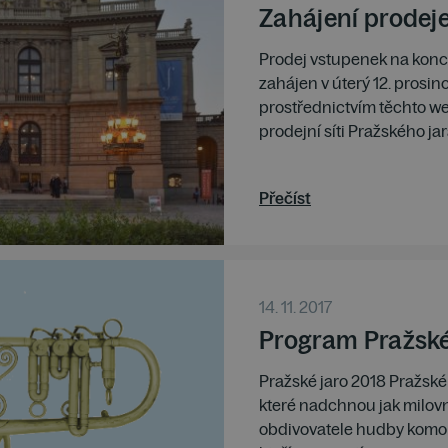
Zahájení prodej
Prodej vstupenek na konce
zahájen v úterý 12. prosin
prostřednictvím těchto web
prodejní síti Pražského jara.
Přečíst
14. 11. 2017
Program Pražské
Pražské jaro 2018 Pražské
které nadchnou jak milovn
obdivovatele hudby komor