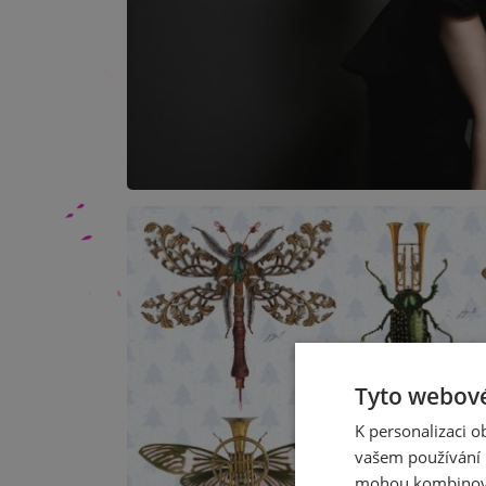
Tyto webové
K personalizaci 
vašem používání n
mohou kombinovat