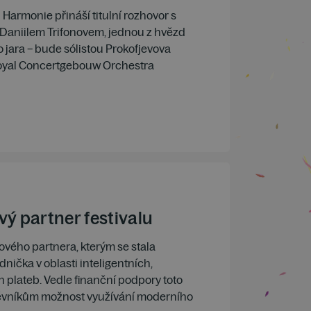
armonie přináší titulní rozhovor s
 Daniilem Trifonovem, jednou z hvězd
jara – bude sólistou Prokofjevova
oyal Concertgebouw Orchestra
ý partner festivalu
ového partnera, kterým se stala
nička v oblasti inteligentních,
plateb. Vedle finanční podpory toto
těvníkům možnost využívání moderního