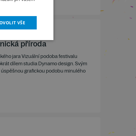
OVOLIT VŠE
nická příroda
kého jara Vizuální podoba festivalu
ntokrát dílem studia Dynamo design. Svým
i úspěšnou grafickou podobu minulého