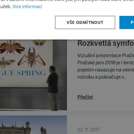
Přečíst
lužeb.
Více informací
VŠE ODMÍTNOUT
P
22. 11. 2017
Rozkvetlá symfo
Vizuální prezentace Pražs
Pražské jaro 2018 je i te
pojetím navazuje na velm
ročníku a pokračuje v...
Přečíst
22. 11. 2017