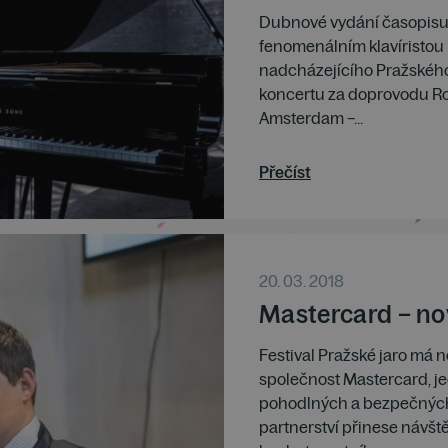
Dubnové vydání časopisu H
fenomenálním klavíristou
nadcházejícího Pražského 
koncertu za doprovodu R
Amsterdam –...
Přečíst
20. 03. 2018
Mastercard – nov
Festival Pražské jaro má n
společnost Mastercard, jed
pohodlných a bezpečných 
partnerství přinese návš