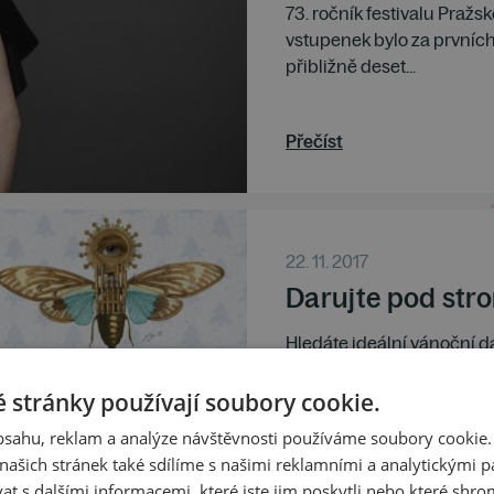
73. ročník festivalu Pražs
vstupenek bylo za prvníc
přibližně deset...
Přečíst
22. 11. 2017
Darujte pod stro
Hledáte ideální vánoční dá
Vašim blízkým líbit? Dárko
Vás! Dárkové poukazy nakou
 stránky používají soubory cookie.
obsahu, reklam a analýze návštěvnosti používáme soubory cookie.
ašich stránek také sdílíme s našimi reklamními a analytickými par
 s dalšími informacemi, které jste jim poskytli nebo které shro