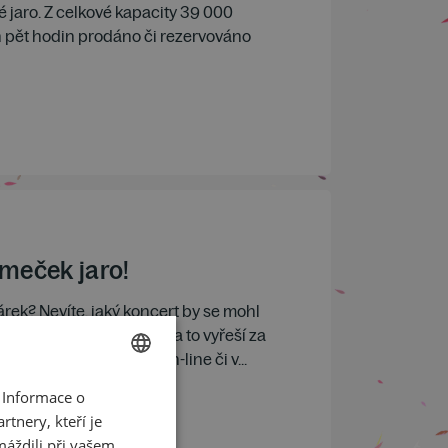
ké jaro. Z celkové kapacity 39 000
h pět hodin prodáno či rezervováno
meček jaro!
rek? Nevíte, jaký koncert by se mohl
vý poukaz Pražského jara to vyřeší za
píte od 12. prosince on-line či v...
 Informace o
CZECH
tnery, kteří je
ENGLISH
máždili při vašem