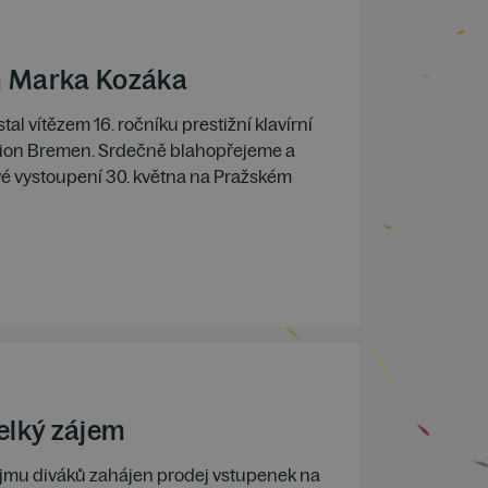
h Marka Kozáka
tal vítězem 16. ročníku prestižní klavírní
ion Bremen. Srdečně blahopřejeme a
vé vystoupení 30. května na Pražském
elký zájem
ájmu diváků zahájen prodej vstupenek na