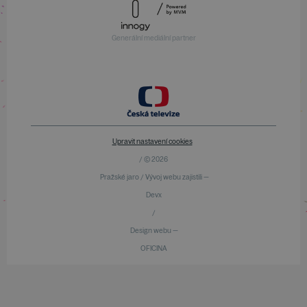
Generální mediální partner
Upravit nastavení cookies
/ © 2026
Pražské jaro / Vývoj webu zajistili —
Devx
/
Design webu —
OFICINA