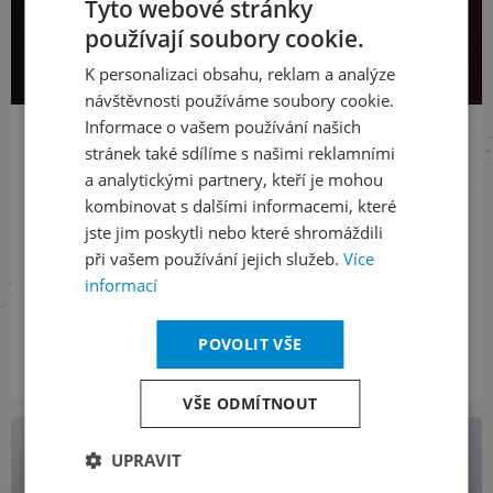
Tyto webové stránky
používají soubory cookie.
CZECH
K personalizaci obsahu, reklam a analýze
ENGLISH
návštěvnosti používáme soubory cookie.
Informace o vašem používání našich
02. 03. 2026
stránek také sdílíme s našimi reklamními
🎧 Skladatel Ondřej Adámek bude ve čt 5. 3. od 9.00
a analytickými partnery, kteří je mohou
hostem Jana Pokorného v ranním vysílání Českého
kombinovat s dalšími informacemi, které
rozhlasu Radiožurnál
jste jim poskytli nebo které shromáždili
Nalaďte si ve čtvrtek 5. března Český rozhlas – Radiožurnál.
při vašem používání jejich služeb.
Více
Hostem ranního vysílání od 9.00 bude skladatel Ondřej
informací
Adámek. S moderátorem Janem Pokorným si bude povídat o
své skladbě Where...
POVOLIT VŠE
Přečíst
VŠE ODMÍTNOUT
UPRAVIT