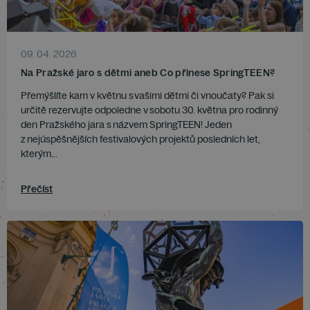
09. 04. 2026
Na Pražské jaro s dětmi aneb Co přinese SpringTEEN?
Přemýšlíte kam v květnu s vašimi dětmi či vnoučaty? Pak si
určitě rezervujte odpoledne v sobotu 30. května pro rodinný
den Pražského jara s názvem SpringTEEN! Jeden
z nejúspěšnějších festivalových projektů posledních let,
kterým...
Přečíst