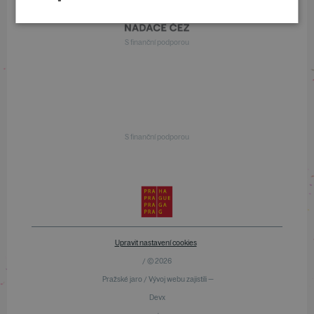
S finanční podporou
S finanční podporou
Upravit nastavení cookies
/ © 2026
Pražské jaro / Vývoj webu zajistili —
Devx