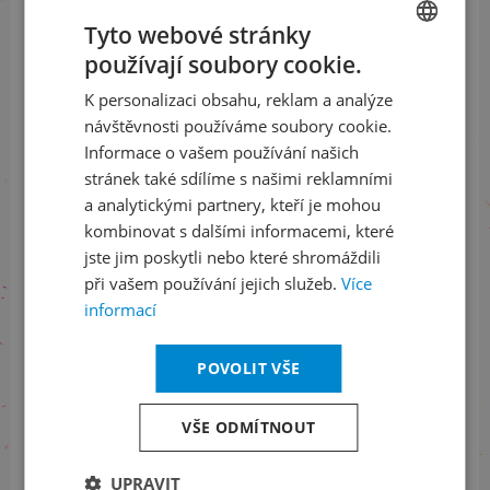
Facebook
Instagram
LinkedIn
flickr
Tyto webové stránky
používají soubory cookie.
CZECH
K personalizaci obsahu, reklam a analýze
ENGLISH
Bankovní spojení
návštěvnosti používáme soubory cookie.
Korunový účet (CZK)
Informace o vašem používání našich
stránek také sdílíme s našimi reklamními
77 55 55 22 / 0800
a analytickými partnery, kteří je mohou
Banka: Česká spořitelna, a.s.,
kombinovat s dalšími informacemi, které
Olbrachtova 1929/62, 140 00 Praha 4
IBAN: CZ 1008 000 000 000 0 77 55 55 22
jste jim poskytli nebo které shromáždili
BIC/SWIFT: GIBACZPX
při vašem používání jejich služeb.
Více
informací
POVOLIT VŠE
S finanční podporou
VŠE ODMÍTNOUT
UPRAVIT