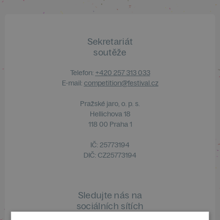
Sekretariát
soutěže
Telefon:
+420 257 313 033
E-mail:
competition@festival.cz
Pražské jaro, o. p. s.
Hellichova 18
118 00 Praha 1
IČ: 25773194
DIČ: CZ25773194
Sledujte nás na
sociálních sítích