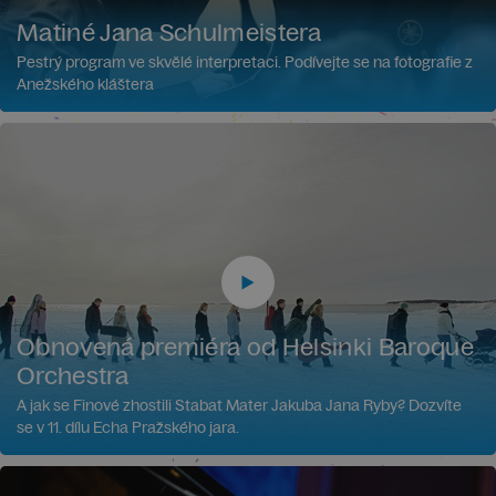
Matiné Jana Schulmeistera
Pestrý program ve skvělé interpretaci. Podívejte se na fotografie z
Anežského kláštera
Obnovená premiéra od Helsinki Baroque
Orchestra
A jak se Finové zhostili Stabat Mater Jakuba Jana Ryby? Dozvíte
se v 11. dílu Echa Pražského jara.