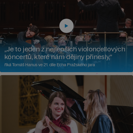
„Je to jeden z nejlepších violoncellových
koncertů, které nám dějiny přinesly,“
říká Tomáš Hanus ve 21. díle Echa Pražského jara