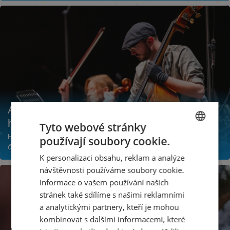
Až po strop zaplněný DOX a současná
hudba podruhé
Tyto webové stránky
Hudba Unsuk Chin a Ondřeje Adámka a čtyři světové premiéry
používají soubory cookie.
CZECH
českých a slovenských skladatelů v galerii
K personalizaci obsahu, reklam a analýze
ENGLISH
návštěvnosti používáme soubory cookie.
Informace o vašem používání našich
stránek také sdílíme s našimi reklamními
a analytickými partnery, kteří je mohou
kombinovat s dalšími informacemi, které