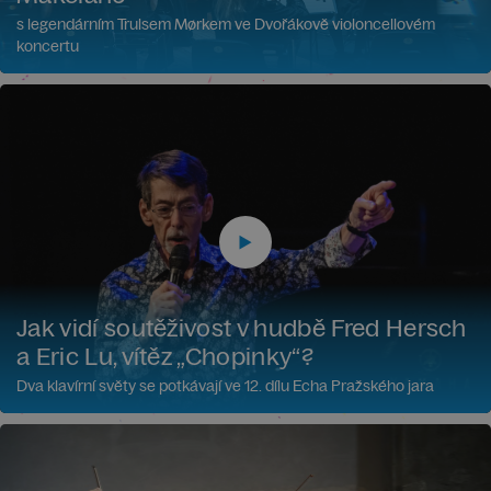
s legendárním Trulsem Mørkem ve Dvořákově violoncellovém
koncertu
Jak vidí soutěživost v hudbě Fred Hersch
a Eric Lu, vítěz „Chopinky“?
Dva klavírní světy se potkávají ve 12. dílu Echa Pražského jara