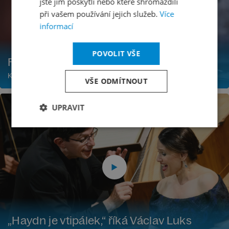
jste jim poskytli nebo které shromáždili
při vašem používání jejich služeb.
Více
informací
POVOLIT VŠE
Fantasticky užitý SpringTEEN
Koukněte se na fotky z nabitého odpoledne pro děti i dospělé
VŠE ODMÍTNOUT
UPRAVIT
„Haydn je vtipálek,“ říká Václav Luks