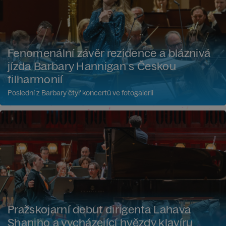
Fenomenální závěr rezidence a bláznivá
jízda Barbary Hannigan s Českou
filharmonií
Poslední z Barbary čtyř koncertů ve fotogalerii
Pražskojarní debut dirigenta Lahava
Shaniho a vycházející hvězdy klavíru