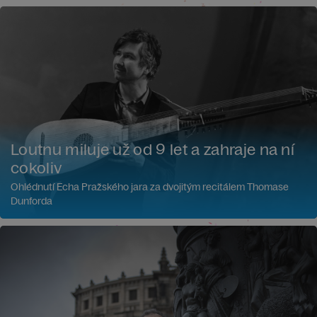
Loutnu miluje už od 9 let a zahraje na ní
cokoliv
Ohlédnutí Echa Pražského jara za dvojitým recitálem Thomase
Dunforda