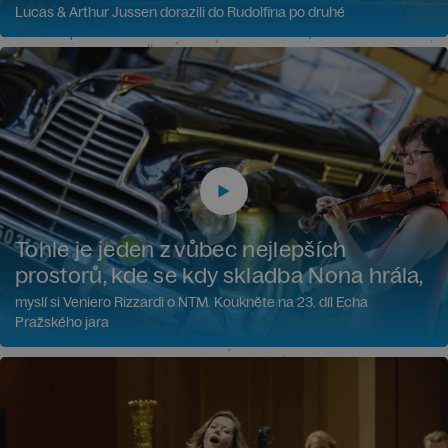
Lucas & Arthur Jussen dorazili do Rudolfina po druhé
Tohle je jeden z vůbec nejlepších
prostorů, kde se kdy skladba Nona hrála,
myslí si Veniero Rizzardi o NTM. Koukněte na 23. díl Echa
Pražského jara