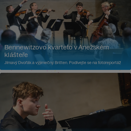
Bennewitzovo kvarteto v Anežském
klášteře
Jímavý Dvořák a výjimečný Britten. Podívejte se na fotoreportáž