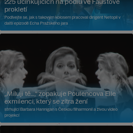
225 účinkujících na podiu ve Faustově
prokletí
Podívejte se, jak s takovým kolosem pracoval dirigent Netopil v
další epizodě Echa Pražského jara
„Miluji tě…,“ zopakuje Poulencova Elle
exmilenci, který se zítra žení
strhující Barbara Hannigan s Českou filharmonií a živou video
projekcí