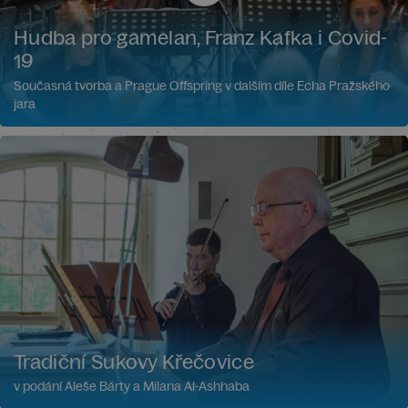
Hudba pro gamelan, Franz Kafka i Covid-
19
Současná tvorba a Prague Offspring v dalším díle Echa Pražského
jara
Tradiční Sukovy Křečovice
v podání Aleše Bárty a Milana Al-Ashhaba