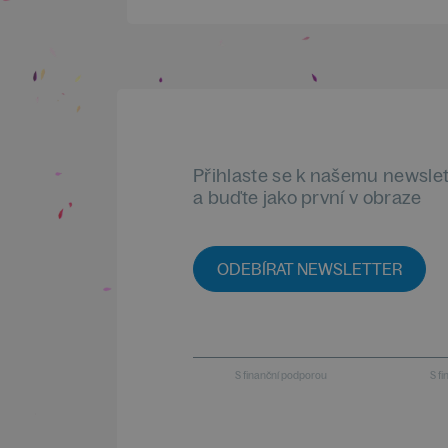
Přihlaste se k našemu newsle
a buďte jako první v obraze
ODEBÍRAT NEWSLETTER
S finanční podporou
S f