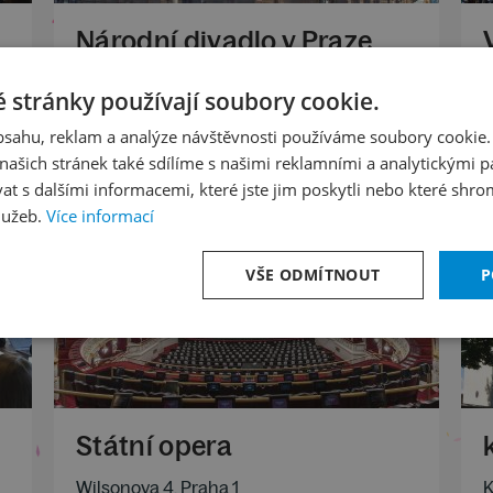
Národní divadlo v Praze
Národní 2, Praha 1
H
 stránky používají soubory cookie.
obsahu, reklam a analýze návštěvnosti používáme soubory cookie.
Více informací
V
ašich stránek také sdílíme s našimi reklamními a analytickými par
 s dalšími informacemi, které jste jim poskytli nebo které shro
lužeb.
Více informací
VŠE ODMÍTNOUT
P
Státní opera
Wilsonova 4, Praha 1
K