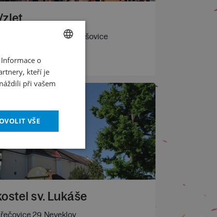
Vzlet
olandská 1, Praha 10 – Vršovice
 Informace o
CZECH
íce informací
tnery, kteří je
ENGLISH
máždili při vašem
OVOLIT VŠE
kostel sv. Lukáše
řečovice 29, Neveklov