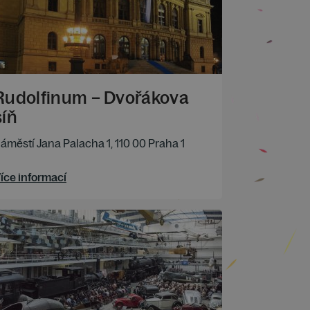
Rudolfinum – Dvořákova
síň
áměstí Jana Palacha 1, 110 00 Praha 1
íce informací