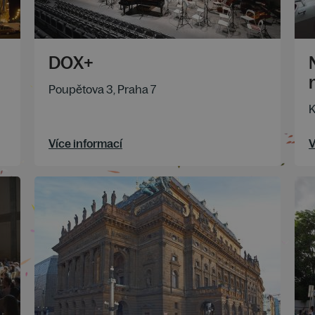
DOX+
Poupětova 3, Praha 7
K
Více informací
V