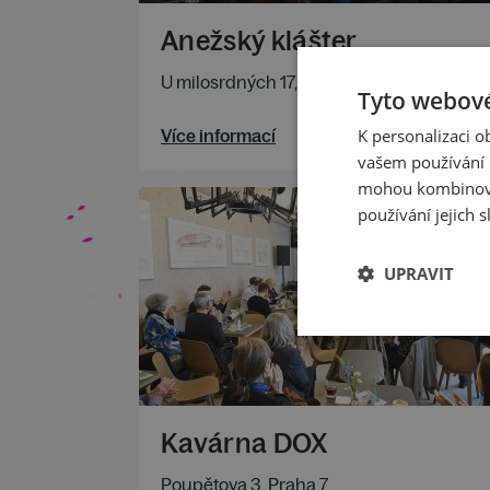
Anežský klášter
U milosrdných 17, 110 00 Praha 1
Tyto webové
K personalizaci 
Více informací
vašem používání n
mohou kombinovat
používání jejich s
UPRAVIT
Kavárna DOX
Poupětova 3, Praha 7