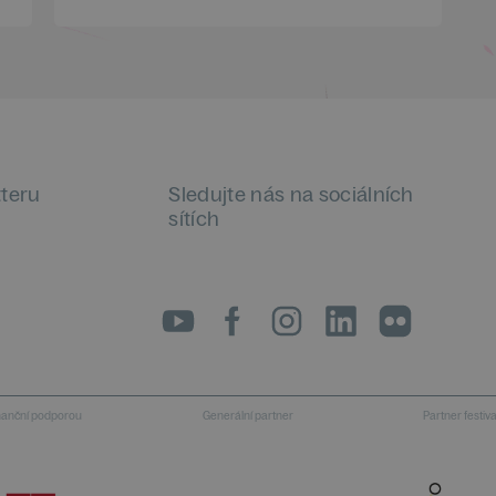
tteru
Sledujte nás na sociálních
sítích
LinkedIn
flickr
inanční podporou
Generální partner
Partner festiv