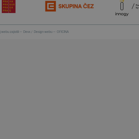
 webu zajistili —
Devx
/
Design webu —
OFICINA