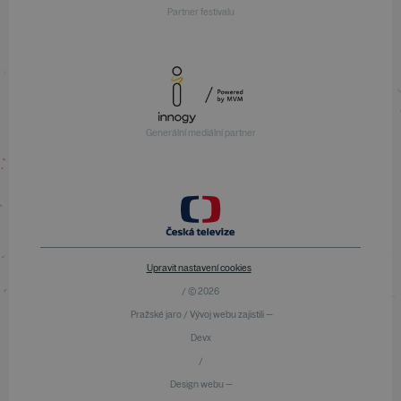
Partner festivalu
Generální mediální partner
Upravit nastavení cookies
/ © 2026
Pražské jaro / Vývoj webu zajistili —
Devx
/
Design webu —