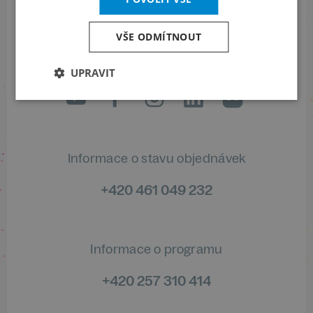
VŠE ODMÍTNOUT
Sledujte nás na sociálních sítích
UPRAVIT
LinkedIn
flickr
Informace o stavu objednávek
+420 461 049 232
Informace o programu
+420 257 310 414