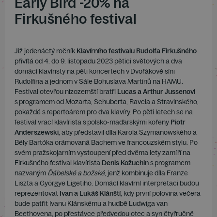
Early Bird -20% na
Firkušného festival
Již jedenáctý ročník
Klavírního festivalu Rudolfa Firkušného
přivítá od 4. do 9. listopadu 2023 pětici světových a dva
domácí klavíristy na pěti koncertech v Dvořákově síni
Rudolfina a jednom v Sále Bohuslava Martinů na HAMU.
Festival otevřou nizozemští bratři
Lucas a Arthur Jussenovi
s programem od Mozarta, Schuberta, Ravela a Stravinského,
pokaždé s repertoárem pro dva klavíry. Po pěti letech se na
festival vrací klavírista s polsko-maďarskými kořeny
Piotr
Anderszewski
, aby představil díla Karola Szymanowského a
Bély Bartóka orámovaná Bachem ve francouzském stylu. Po
svém pražskojarním vystoupení před dvěma lety zamíří na
Firkušného festival klavírista
Denis Kožuchin
s programem
nazvaným
Ďábelské a božské
, jenž kombinuje díla Franze
Liszta a Györgye Ligetiho. Domácí klavírní interpretaci budou
reprezentovat
Ivan a Lukáš Klánští
, kdy první polovina večera
bude patřit Ivanu Klánskému a hudbě Ludwiga van
Beethovena, po přestávce předvedou otec a syn čtyřručně