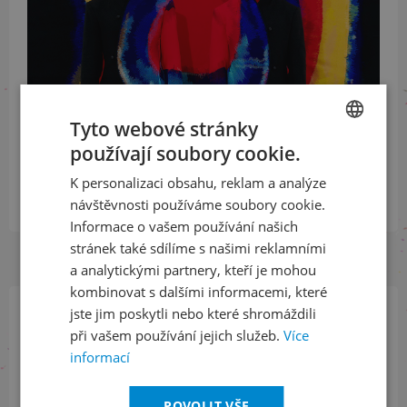
Tyto webové stránky
používají soubory cookie.
CZECH
K personalizaci obsahu, reklam a analýze
ENGLISH
návštěvnosti používáme soubory cookie.
Informace o vašem používání našich
stránek také sdílíme s našimi reklamními
a analytickými partnery, kteří je mohou
kombinovat s dalšími informacemi, které
jste jim poskytli nebo které shromáždili
při vašem používání jejich služeb.
Více
Přihlaste se k našemu newsletteru
a buďte jako první v obraze
informací
POVOLIT VŠE
ODEBÍRAT NEWSLETTER