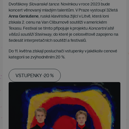
Dvořákovy
Slovanské tance
. Novinkou v roce 2023 bude
koncert věnovaný mladým talentům. V Praze vystoupí 32letá
Anna Geniušene
, ruská klavíristka žijící v Litvě, která loni
získala 2. cenu na Van Cliburnově soutěži v americkém
Texasu. Festival se tímto připojuje k projektu
Koncertní sítě
vítězů soutěží Steinway
, do které je celosvětově zapojeno na
šedesát interpretačních soutěží a festivalů.
Do 11. května získají posluchači vstupenky v jakékoliv cenové
kategorii se zvýhodněním 20 %.
VSTUPENKY -20 %