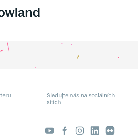
owland
tteru
Sledujte nás na sociálních
sítích
LinkedIn
flickr