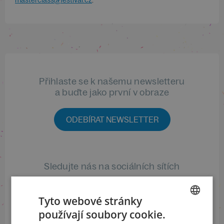
masterclass@festival.cz
.
Přihlaste se k našemu newsletteru
a buďte jako první v obraze
ODEBÍRAT NEWSLETTER
Sledujte nás na sociálních sítích
LinkedIn
flickr
Tyto webové stránky
používají soubory cookie.
CZECH