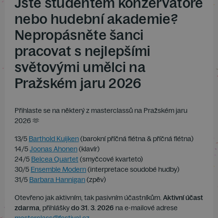
Jste studentem konzervatoře
nebo hudební akademie?
Nepropásněte šanci
pracovat s nejlepšími
světovými umělci na
Pražském jaru 2026
Přihlaste se na některý z masterclassů na Pražském jaru
2026 🫶
13/5
Barthold Kuijken
(barokní příčná flétna & příčná flétna)
14/5
Joonas Ahonen
(klavír)
24/5
Belcea Quartet
(smyčcové kvarteto)
30/5
Ensemble Modern
(interpretace soudobé hudby)
31/5
Barbara Hannigan
(zpěv)
Otevřeno jak aktivním, tak pasivním účastníkům.
Aktivní účast
zdarma
, přihlášky
do 31. 3. 2026
na e-mailové adrese