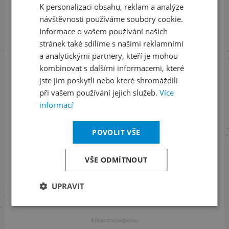
K personalizaci obsahu, reklam a analýze
Informace o stavu objednávek
ENGLISH
návštěvnosti používáme soubory cookie.
Informace o vašem používání našich
+420 461 049 232
stránek také sdílíme s našimi reklamními
a analytickými partnery, kteří je mohou
kombinovat s dalšími informacemi, které
Informace o programu
jste jim poskytli nebo které shromáždili
při vašem používání jejich služeb.
Více
+420 257 310 414
informací
POVOLIT VŠE
S finanční podporou
VŠE ODMÍTNOUT
UPRAVIT
S finanční podporou