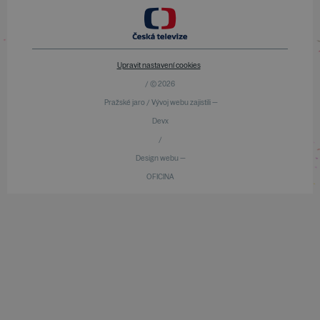
Upravit nastavení cookies
/ © 2026
Pražské jaro / Vývoj webu zajistili —
Devx
/
Design webu —
OFICINA