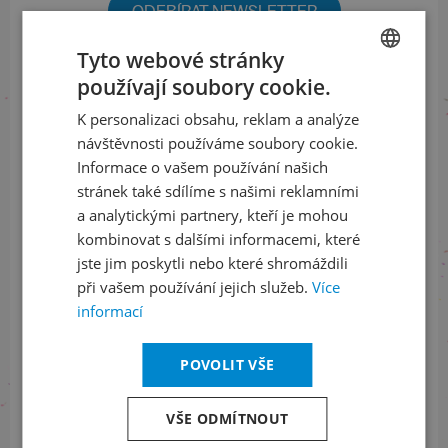
ODEBÍRAT NEWSLETTER
Tyto webové stránky
používají soubory cookie.
CZECH
Sledujte nás na sociálních sítích
K personalizaci obsahu, reklam a analýze
ENGLISH
návštěvnosti používáme soubory cookie.
LinkedIn
flickr
Informace o vašem používání našich
stránek také sdílíme s našimi reklamními
a analytickými partnery, kteří je mohou
Informace o stavu objednávek
kombinovat s dalšími informacemi, které
jste jim poskytli nebo které shromáždili
+420 461 049 232
při vašem používání jejich služeb.
Více
informací
POVOLIT VŠE
Informace o programu
+420 257 310 414
VŠE ODMÍTNOUT