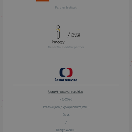
Partner festivalu
Generální mediální partner
Upravit nastavení cookies
/ © 2026
Pražské jaro / Vývoj webu zajistili —
Devx
/
Design webu —