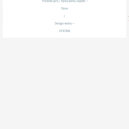
Pražské jaro / Vývoj webu zajistili —
Devx
/
Design webu —
OFICINA