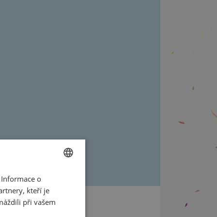
 Informace o
CZECH
tnery, kteří je
ENGLISH
máždili při vašem