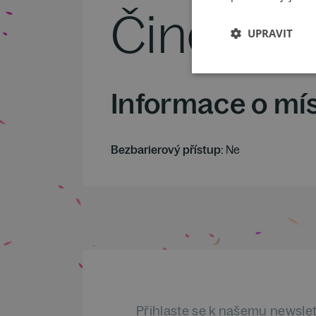
Činohern
UPRAVIT
Informace o mí
Bezbarierový přístup:
Ne
Přihlaste se k našemu newsle