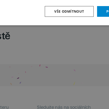
í klub
VŠE ODMÍTNOUT
P
stě
tteru
Sledujte nás na sociálních