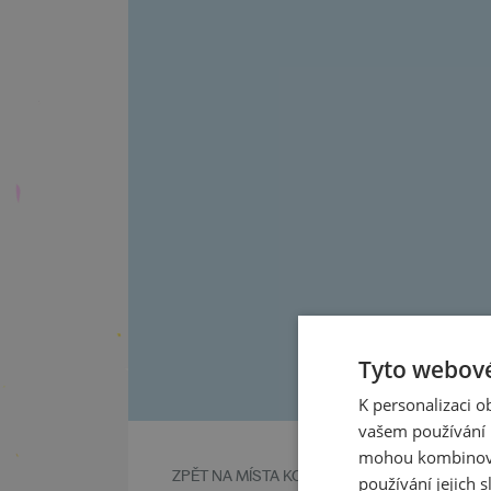
Tyto webové
K personalizaci 
vašem používání n
mohou kombinovat
ZPĚT NA MÍSTA KONÁNÍ
používání jejich s