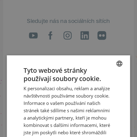
Sledujte nás na sociálních sítích
LinkedIn
flickr
Informace o stavu objednávek
Tyto webové stránky
+420 461 049 232
používají soubory cookie.
CZECH
K personalizaci obsahu, reklam a analýze
ENGLISH
návštěvnosti používáme soubory cookie.
Informace o programu
Informace o vašem používání našich
stránek také sdílíme s našimi reklamními
+420 257 310 414
a analytickými partnery, kteří je mohou
kombinovat s dalšími informacemi, které
jste jim poskytli nebo které shromáždili