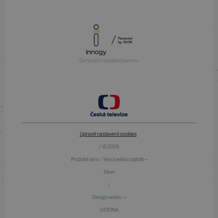
Generální mediální partner
Upravit nastavení cookies
/ © 2026
Pražské jaro / Vývoj webu zajistili —
Devx
/
Design webu —
OFICINA