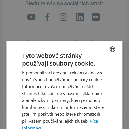
Sledujte nás na sociálních sítích
LinkedIn
flickr
Informace o stavu objednávek
+420 461 049 232
Tyto webové stránky
používají soubory cookie.
CZECH
K personalizaci obsahu, reklam a analýze
ENGLISH
Informace o programu
návštěvnosti používáme soubory cookie.
Informace o vašem používání našich
+420 257 310 414
stránek také sdílíme s našimi reklamními
a analytickými partnery, kteří je mohou
kombinovat s dalšími informacemi, které
jste jim poskytli nebo které shromáždili
při vašem používání jejich služeb.
Více
S finanční podporou
informací