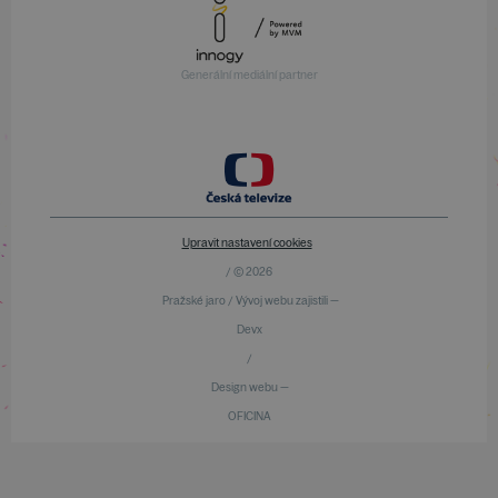
Generální mediální partner
Upravit nastavení cookies
/ © 2026
Pražské jaro / Vývoj webu zajistili —
Devx
/
Design webu —
OFICINA