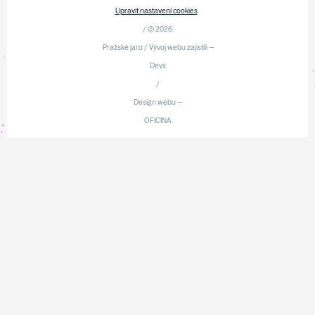
Upravit nastavení cookies
/ © 2026
Pražské jaro / Vývoj webu zajistili —
Devx
/
Design webu —
OFICINA