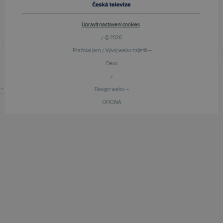
Upravit nastavení cookies
/ © 2026
Pražské jaro / Vývoj webu zajistili —
Devx
/
Design webu —
OFICINA