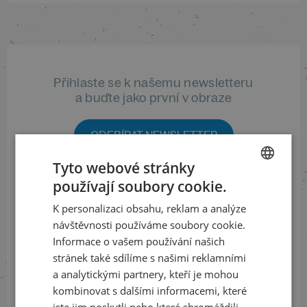
Přihlaste se k našemu newsletteru
a buďte jako první v obraze
ODEBÍRAT NEWSLETTER
Tyto webové stránky
používají soubory cookie.
CZECH
Sledujte nás na sociálních sítích
K personalizaci obsahu, reklam a analýze
ENGLISH
návštěvnosti používáme soubory cookie.
LinkedIn
flickr
Informace o vašem používání našich
stránek také sdílíme s našimi reklamními
a analytickými partnery, kteří je mohou
Informace o stavu objednávek
kombinovat s dalšími informacemi, které