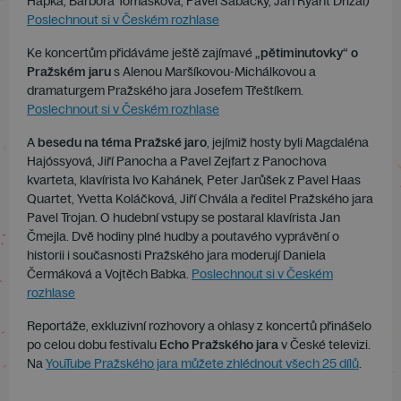
Hapka, Barbora Tomášková, Pavel Šabacký, Jan Ryant Dřízal)
Poslechnout si v Českém rozhlase
Ke koncertům přidáváme ještě zajímavé
„pětiminutovky“ o
Pražském jaru
s Alenou Maršíkovou-Michálkovou a
dramaturgem Pražského jara Josefem Třeštíkem.
Poslechnout si v Českém rozhlase
A
besedu na téma Pražské jaro
, jejímiž hosty byli Magdaléna
Hajóssyová, Jiří Panocha a Pavel Zejfart z Panochova
kvarteta, klavírista Ivo Kahánek, Peter Jarůšek z Pavel Haas
Quartet, Yvetta Koláčková, Jiří Chvála a ředitel Pražského jara
Pavel Trojan. O hudební vstupy se postaral klavírista Jan
Čmejla. Dvě hodiny plné hudby a poutavého vyprávění o
historii i současnosti Pražského jara moderují Daniela
Čermáková a Vojtěch Babka.
Poslechnout si v Českém
rozhlase
Reportáže, exkluzivní rozhovory a ohlasy z koncertů přinášelo
po celou dobu festivalu
Echo Pražského jara
v České televizi.
Na
YouTube Pražského jara můžete zhlédnout všech 25 dílů
.