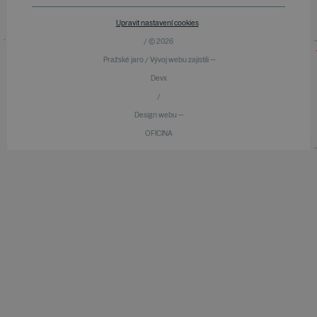
Upravit nastavení cookies
/ © 2026
Pražské jaro / Vývoj webu zajistili —
Devx
/
Design webu —
OFICINA