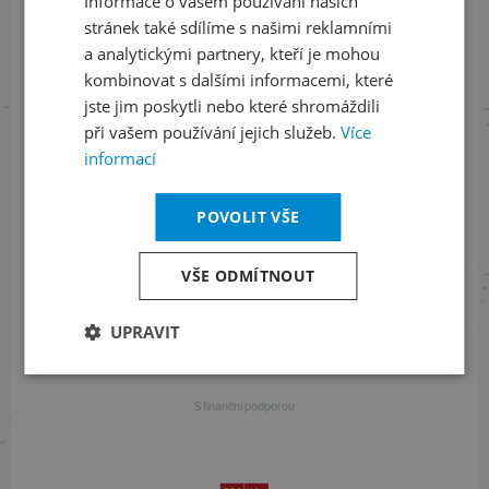
Informace o vašem používání našich
+420 461 049 232
stránek také sdílíme s našimi reklamními
a analytickými partnery, kteří je mohou
kombinovat s dalšími informacemi, které
Informace o programu
jste jim poskytli nebo které shromáždili
při vašem používání jejich služeb.
Více
+420 257 310 414
informací
POVOLIT VŠE
S finanční podporou
VŠE ODMÍTNOUT
UPRAVIT
S finanční podporou