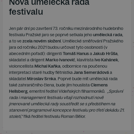
Nová umělecká rada
festivalu
Jen pár dní po završení 73. ročníku mezinárodního hudebního
festivalu Pražské jaro se poprvé setkala jeho
umělecká rada
,
a to ve
zcela novém složení
. Umělecké směřování Pražského
jara od ročníku 2021 budou určovat tyto osobnosti (v
abecedním pořadí): dirigenti
Tomáš Hanus
a
Jakub
Hrůša
,
skladatel a dirigent
Marko
Ivanović
, klavírista
Ivo Kahánek
,
violoncellista
Michal
Kaňka
, odbornice na poučenou
interpretaci staré hudby flétnistka
Jana
Semerádová
a
skladatel
Miroslav
Srnka
. Poprvé bude mít umělecká rada
také zahraničního člena, bude jím houslista
Clemens
Hellsberg
, emeritní ředitel Vídeňských filharmoniků.
„Správní
rada i management festivalu vítají rozhodnutí nově
jmenované umělecká rady soustředit se s předstihem na
stanovení programové koncepce festivalu pro třetí dekádu 21.
století,“
říká ředitel festivalu Roman Bělor.