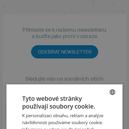
Přihlaste se k našemu newsletteru
a buďte jako první v obraze
ODEBÍRAT NEWSLETTER
Sledujte nás na sociálních sítích
LinkedIn
flickr
Tyto webové stránky
používají soubory cookie.
CZECH
K personalizaci obsahu, reklam a analýze
Informace o stavu objednávek
ENGLISH
návštěvnosti používáme soubory cookie.