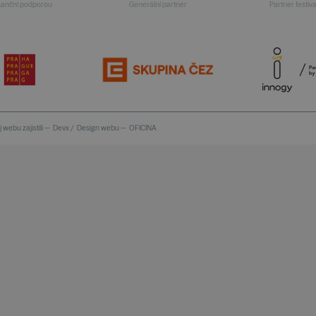
inanční podporou
Generální partner
Partner festiv
 webu zajistili —
Devx
/
Design webu —
OFICINA