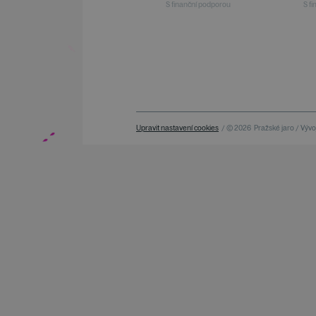
S finanční podporou
S f
Upravit nastavení cookies
/ © 2026
Pražské jaro / Vývoj