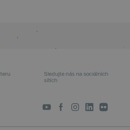
tteru
Sledujte nás na sociálních
sítích
LinkedIn
flickr