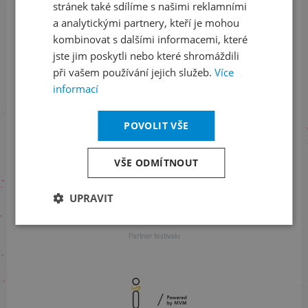
stránek také sdílíme s našimi reklamními
a analytickými partnery, kteří je mohou
kombinovat s dalšími informacemi, které
S finanční podporou
jste jim poskytli nebo které shromáždili
při vašem používání jejich služeb.
Více
informací
POVOLIT VŠE
Generální partner
VŠE ODMÍTNOUT
UPRAVIT
Partner festivalu