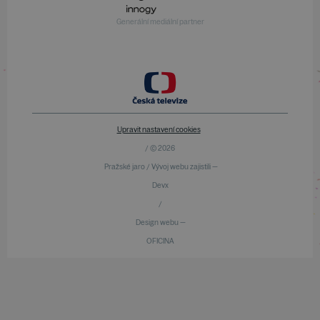
Generální mediální partner
Upravit nastavení cookies
/ © 2026
Pražské jaro / Vývoj webu zajistili —
Devx
/
Design webu —
OFICINA