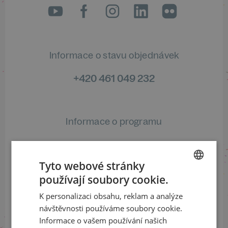
LinkedIn
flickr
Informace o stavu objednávek
+420 461 049 232
Informace o programu
+420 257 310 414
Tyto webové stránky
používají soubory cookie.
CZECH
K personalizaci obsahu, reklam a analýze
S finanční podporou
ENGLISH
návštěvnosti používáme soubory cookie.
Informace o vašem používání našich