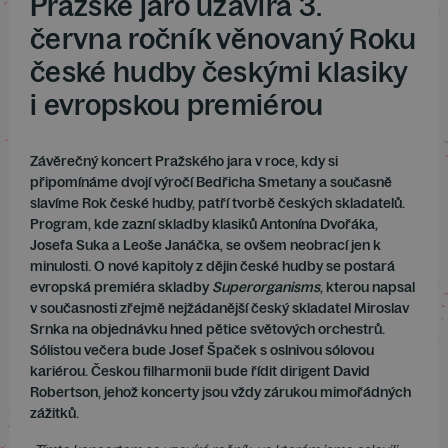
Pražské jaro uzavírá 3.
června ročník věnovaný Roku
české hudby českými klasiky
i evropskou premiérou
Závěrečný koncert Pražského jara v roce, kdy si
připomínáme dvojí výročí Bedřicha Smetany a současně
slavíme Rok české hudby, patří tvorbě českých skladatelů.
Program, kde zazní skladby klasiků Antonína Dvořáka,
Josefa Suka a Leoše Janáčka, se ovšem neobrací jen k
minulosti. O nové kapitoly z dějin české hudby se postará
evropská premiéra skladby
Superorganisms
, kterou napsal
v současnosti zřejmě nejžádanější český skladatel Miroslav
Srnka na objednávku hned pětice světových orchestrů.
Sólistou večera bude Josef Špaček s oslnivou sólovou
kariérou. Českou filharmonii bude řídit dirigent David
Robertson, jehož koncerty jsou vždy zárukou mimořádných
zážitků.