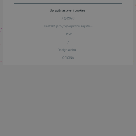
Upravit nastavení cookies
/ © 2026
Pražské jaro / Vývoj webu zajistili —
Devx
/
Design webu —
OFICINA