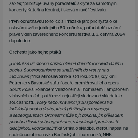
sto let,“
přibližuje úvahy pořadatelů skryté za samotnými
koncerty Kateřina Koutná, tisková mluvčí festivalu.
První ochutnávku
toho, co si Pražské jaro přichystalo ke
oslavám svého
jubilejního 80. ročníku
, pořadatelé oznámí
právě v den závěrečného koncertu festivalu, 3. června 2024
dopoledne.
Orchestr jako hejno ptáků
„Umění se už dlouho obrací hlavně dovnitř, k individuálnímu
pocitu. Superorganisms se snaží mířit do vrstvy nad
individuem,“
říká
Miroslav Srnka
. Od roku 2016, kdy Kirill
Petrenko v Bavorské státní opeře premiéroval jeho operu
South Pole
s Rolandem Villazónem a Thomasem Hampsonem
v hlavních rolích, patří mezi nejostřeji sledované skladatele
současnosti.
„Včely nebo mravenci jsou společenstva
individuí jednoho druhu, která přežívají jen v synergii
a sebeorganizaci. Orchestr může být dokonalým příkladem
podobné lidské sebeorganizace, s fascinující precizností,
disciplínou, koordinací,“
říká Srnka o skladbě, kterou napsal na
společnou objednávku Berlínských filharmoniků, NHK