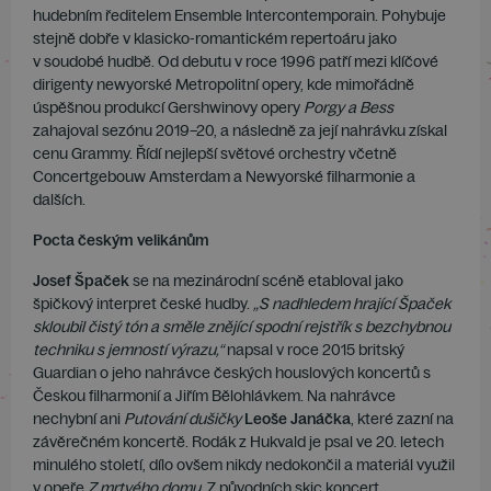
hudebním ředitelem Ensemble Intercontemporain. Pohybuje
stejně dobře v klasicko-romantickém repertoáru jako
v soudobé hudbě. Od debutu v roce 1996 patří mezi klíčové
dirigenty newyorské Metropolitní opery, kde mimořádně
úspěšnou produkcí Gershwinovy opery
Porgy a Bess
zahajoval sezónu 2019–20, a následně za její nahrávku získal
cenu Grammy. Řídí nejlepší světové orchestry včetně
Concertgebouw Amsterdam a Newyorské filharmonie a
dalších.
Pocta českým velikánům
Josef Špaček
se na mezinárodní scéně etabloval jako
špičkový interpret české hudby.
„S nadhledem hrající Špaček
skloubil čistý tón a směle znějící spodní rejstřík s bezchybnou
techniku s jemností výrazu,“
napsal v roce 2015 britský
Guardian o jeho nahrávce českých houslových koncertů s
Českou filharmonií a Jiřím Bělohlávkem. Na nahrávce
nechybní ani
Putování dušičky
Leoše Janáčka
, které zazní na
závěrečném koncertě. Rodák z Hukvald je psal ve 20. letech
minulého století, dílo ovšem nikdy nedokončil a materiál využil
v opeře
Z mrtvého domu
. Z původních skic koncert