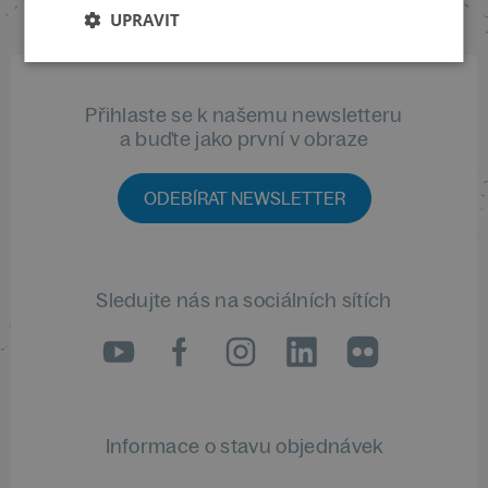
UPRAVIT
Přihlaste se k našemu newsletteru
a buďte jako první v obraze
ODEBÍRAT NEWSLETTER
Sledujte nás na sociálních sítích
LinkedIn
flickr
Informace o stavu objednávek