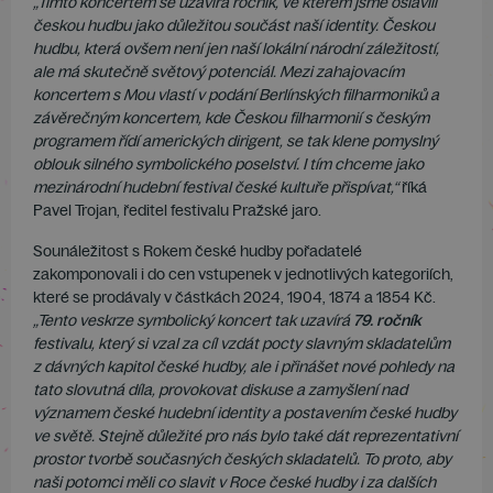
„Tímto koncertem se uzavírá ročník, ve kterém jsme oslavili
českou hudbu jako důležitou součást naší identity. Českou
hudbu, která ovšem není jen naší lokální národní záležitostí,
ale má skutečně světový potenciál. Mezi zahajovacím
koncertem s Mou vlastí v podání Berlínských filharmoniků a
závěrečným koncertem, kde Českou filharmonií s českým
programem řídí amerických dirigent, se tak klene pomyslný
oblouk silného symbolického poselství. I tím chceme jako
mezinárodní hudební festival české kultuře přispívat,“
říká
Pavel Trojan, ředitel festivalu Pražské jaro.
Sounáležitost s Rokem české hudby pořadatelé
zakomponovali i do cen vstupenek v jednotlivých kategoriích,
které se prodávaly v částkách 2024, 1904, 1874 a 1854 Kč.
„Tento veskrze symbolický koncert tak uzavírá
79. ročník
festivalu, který si vzal za cíl vzdát pocty slavným skladatelům
z dávných kapitol české hudby, ale i přinášet nové pohledy na
tato slovutná díla, provokovat diskuse a zamyšlení nad
významem české hudební identity a postavením české hudby
ve světě. Stejně důležité pro nás bylo také dát reprezentativní
prostor tvorbě současných českých skladatelů. To proto, aby
naši potomci měli co slavit v Roce české hudby i za dalších