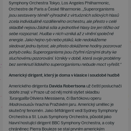
Symphony Orchestra Tokyo, Los Angeles Philharmonic,
Orchestre de Paris a České filharmonie
. „
Superorganisms
jsou sestaveny téměř výhradně z virtuózních sólových hlasů
zcela individuálně rozděleného orchestru, ale přesto v celé
skladbě nejsou žádná sóla a jednotlivé hlasy lze jen těžko od
sebe rozpoznat. Hudba v nich vzniká až z vlnění společné
energie. Jako hejno ryb nebo ptáků, kde nedokážeme
sledovat jednu bytost, ale přesto dokážeme hodiny pozorovat
pohyb celku. Superorganisms jsou čtyřmi různými druhy ke
sluchovému pozorování. Vznikly v době, která svoje problémy
bez semknutí lidského superorganismu nebude moct vyřešit.“
Americký dirigent, který je doma v klasice i soudobé hudbě
Amerického dirigenta
Davida Robertsona
už čeští posluchači
dobře znají: v Praze už od něj mohli slyšet skladbu
Turangalîla
Oliviera Messiaena, či Bartókovu operu
Modrovousův hrad
na Pražském jaru. Americký umělec je
skutečný fenomén. Jako šéfdirigent vedl Sydney Symphony
Orchestra a St. Louis Symphony Orchestra, působil jako
hlavní hostující dirigent BBC Symphony Orchestra, a coby
chráněnec Pierra Bouleze se stal prvním americkým