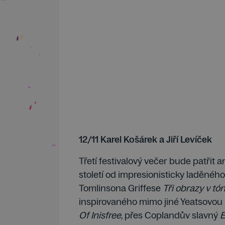
12/11 Karel Košárek a Jiří Levíček
Třetí festivalový večer bude patřit
století od impresionisticky laděnéh
Tomlinsona Griffese
Tři obrazy v tó
inspirovaného mimo jiné Yeatsovou
Of Inisfree,
přes Coplandův slavný
E