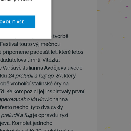
OVOLIT VŠE
eva
u bude patřit výhradně tvorbě
 Festival touto výjimečnou
 připomene padesát let, které letos
ladatelova úmrtí. Vítězka
e Varšavě
Julianna Avdějeva
uvede
yklu
24 preludií a fug op. 87
, který
obě vrcholící stalinské éry na
1. Ke kompozici jej inspirovaly první
perovaného klavíru
Johanna
esto nechci tyto dva cykly
 preludií a fug
je opravdu ryzí
ějeva. Komplet jednoho
avírních cyklů 20. století má ve