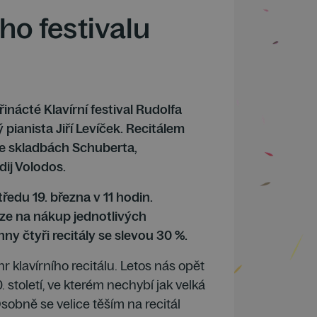
ho festivalu
inácté Klavírní festival Rudolfa
pianista Jiří Levíček. Recitálem
ve skladbách Schuberta,
dij Volodos.
ředu 19. března v 11 hodin.
 lze na nákup jednotlivých
ny čtyři recitály se slevou 30 %.
 klavírního recitálu. Letos nás opět
století, ve kterém nechybí jak velká
sobně se velice těším na recitál