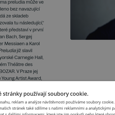
orma preludia může ve
leno bez navazující
dá ze skladeb
ovala tu následující,“
které představí v první
an Bach, Sergej
er Messiaen a Karol
Preludia
již slavil
orské Carnegie Hall,
ském Théâtre des
OZAR. V Praze jej
 Young Artist Award,
váří světového labelu
listopadu 2025 ve
 stránky používají soubory cookie.
obsahu, reklam a analýze návštěvnosti používáme soubory cookie.
ašich stránek také sdílíme s našimi reklamními a analytickými par
 s dalšími informacemi, které jste jim poskytli nebo které shro