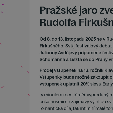
Pražské jaro zv
Rudolfa Firkuš
Od 8. do 13. listopadu 2025 se v Ru
Firkušného. Svůj festivalový debut 
Julianny Avdějevy připomene festi
Schumanna a Liszta se do Prahy vrát
Prodej vstupenek na 13. ročník Klav
Vstupenky bude možné zakoupit on
vstupenek uplatnit 20% slevu Early 
„V minulém roce téměř vyprodaný roč
čeká nesmírně zajímavý výlet do svě
romantická díla, tak intimní malé f