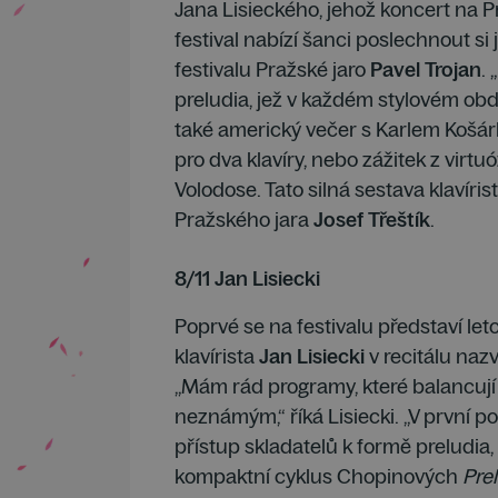
Jana Lisieckého, jehož koncert na 
festival nabízí šanci poslechnout si 
festivalu Pražské jaro
Pavel Trojan
.
preludia, jež v každém stylovém obd
také americký večer s Karlem Košár
pro dva klavíry, nebo zážitek z vir
Volodose. Tato silná sestava klavír
Pražského jara
Josef Třeštík
.
8/11 Jan Lisiecki
Poprvé se na festivalu představí leto
klavírista
Jan Lisiecki
v recitálu na
„Mám rád programy, které balancuj
neznámým,“ říká Lisiecki. „V první p
přístup skladatelů k formě preludia
kompaktní cyklus Chopinových
Prel