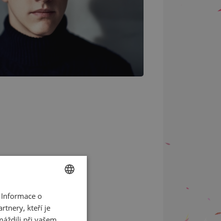
 Informace o
CZECH
tnery, kteří je
ENGLISH
máždili při vašem