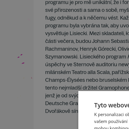
programu je pro mě unikátní, že i f
své přirozenosti a sama o sobě, myš
fugy, odněkud a k něčemu vést. Kaž
programu byla vybrána tak, aby uvoz
vysvětluje Lisiecki. Mezi skladateli, 
části večera, budou Johann Sebasti
Rachmaninov, Henryk Górecki, Olivi
Szymanowski. Lisieckého program
úspěchy ve Sternově auditoriu newy
milánském Teatro alla Scala, paříž
Champs-Élysées nebo bruselském B
tento nejmladší držitel Gramophone
jenž je od svých patnácti let vůdčí t
Deutsche Grammophon, nabídne 8. 
Tyto webové
Dvořákově síni Rudolfina.
K personalizaci 
vašem používání n
mohou kombinovat