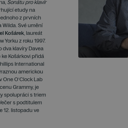
ina,
Sonátu pro klavír
hující etudy na
jednoho z prvních
a Wilda. Své umění
el Košárek
, laureát
 Yorku z roku 1997.
o dva klavíry Davea
se ke Košárkovi přidá
Phillips International
výraznou americkou
l v One O‘Clock Lab
cenu Grammy, je
 spolupráci s triem
Večer s podtitulem
 12. listopadu ve