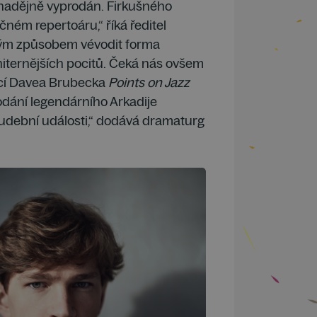
znadějně vyprodán. Firkušného
čném repertoáru,“ říká ředitel
stým způsobem vévodit forma
niternějších pocitů. Čeká nás ovšem
zicí Davea Brubecka
Points on Jazz
odání legendárního Arkadije
 hudební události,“ dodává dramaturg