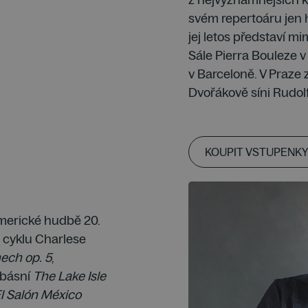
svém repertoáru jen h
jej letos představí 
Sále Pierra Bouleze v
v Barceloně. V Praze 
Dvořákově síni Rudolf
KOUPIT VSTUPENKY
 americké hudbě 20.
o cyklu Charlese
nech op. 5
,
 básní
The Lake Isle
l Salón México