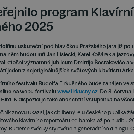
eřejnilo program Klavírní
ného 2025
dolfinu uskuteční pod hlavičkou Pražského jara již po tř
na něm budou mít Jan Lisiecki, Karel Košárek a jazzový 
val letošní významné jubileum Dmitrije Šostakoviče a 
í jeden z nejoriginálnějších světových klavíristů Arka
írního festivalu Rudolfa Firkušného bude zahájen ve st
line na webu festivalu
www.firkusny.cz
. Do 3. června
Bird. K dispozici je také abonentní vstupenka na všech
ník znovu ukázal, jak oblíbený je u českého publika žánr
tového klavírního repertoáru od baroka až po hudbu 20. 
ormy. Budeme svědky stylového a generačního dialogu. O