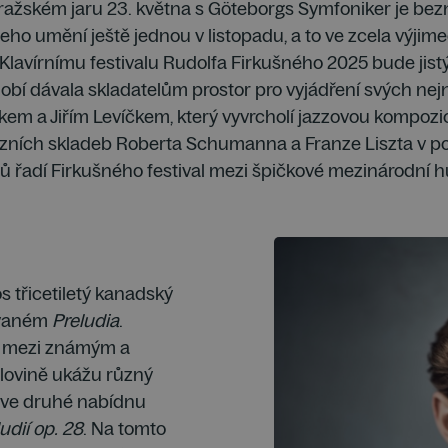
Pražském jaru 23. května s Göteborgs Symfoniker je be
jeho umění ještě jednou v listopadu, a to ve zcela výjime
 „Klavírnímu festivalu Rudolfa Firkušného 2025 bude ji
obí dávala skladatelům prostor pro vyjádření svých nej
kem a Jiřím Levíčkem, který vyvrcholí jazzovou kompo
tuózních skladeb Roberta Schumanna a Franze Liszta v p
istů řadí Firkušného festival mezi špičkové mezinárodní
s třicetiletý kanadský
zvaném
Preludia
.
í mezi známým a
olovině ukážu různý
, ve druhé nabídnu
udií op. 28
. Na tomto