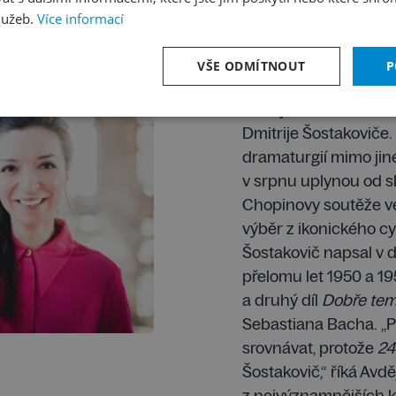
lužeb.
Více informací
VŠE ODMÍTNOUT
P
10/11 Julianna Avděj
Druhý večer festival
Dmitrije Šostakoviče.
dramaturgií mimo jiné
v srpnu uplynou od sk
Chopinovy soutěže v
výběr z ikonického c
Šostakovič napsal v d
přelomu let 1950 a 195
a druhý díl
Dobře tem
Sebastiana Bacha. „Př
srovnávat, protože
24
Šostakovič,“ říká Avd
z nejvýznamnějších kl