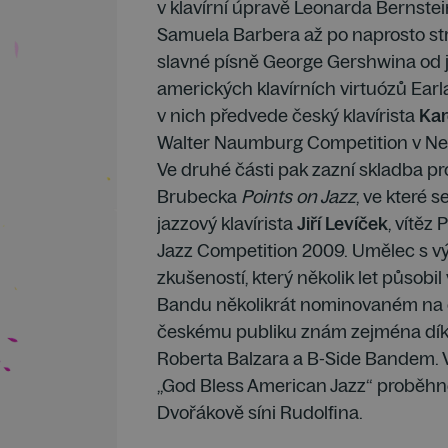
v klavírní úpravě Leonarda Bernste
Samuela Barbera až po naprosto str
slavné písně George Gershwina od 
amerických klavírních virtuózů Earl
v nich předvede český klavírista
Kar
Walter Naumburg Competition v New
Ve druhé části pak zazní skladba pr
Brubecka
Points on Jazz
, ve které 
jazzový klavírista
Jiří Levíček
, vítěz 
Jazz Competition 2009. Umělec s 
zkušeností, který několik let působi
Bandu několikrát nominovaném na 
českému publiku znám zejména díky
Roberta Balzara a B-Side Bandem. 
„God Bless American Jazz“ proběhne
Dvořákově síni Rudolfina.