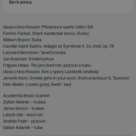
Bertramka
Gioacchino Rossini: Předehra k opeře Vilém Tell
Ferenc Farkas: Staré maďarské tance /Suita/
William Boyce: Suita
Camille Saint-Saëns: Adagio ze Symfonie č. 3 c moll, op. 78
Leonard Bernstein: Taneční suita
Jan Koetsier: Kinderzyrkus
Frigyes Hidas: Trio pro lesní roh, pozoun a tubu
Gioacchino Rossini: Árie z opery Lazebník sevillský
Jerome Kern: Smoke gets in your eyes /Instrumentace G. Touvron/
Fats Waller: Lookin good, feelin´ bad
Academia Brass Quintet
Zoltán Molnár – trubka
János Kirsch – trubka
László Gál – lesní roh
András Fejér – pozoun
Gábor Adamik – tuba