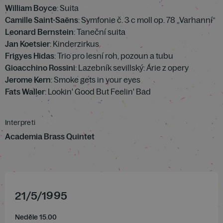
William Boyce
: Suita
Camille Saint-Saëns
: Symfonie č. 3 c moll op. 78 „Varhanní“
Leonard Bernstein
: Taneční suita
Jan Koetsier
: Kinderzirkus
Frigyes Hidas
: Trio pro lesní roh, pozoun a tubu
Gioacchino Rossini
: Lazebník sevillský: Árie z opery
Jerome Kern
: Smoke gets in your eyes
Fats Waller
: Lookin' Good But Feelin' Bad
Interpreti
Academia Brass Quintet
21
/
5
/
1995
Neděle 15.00