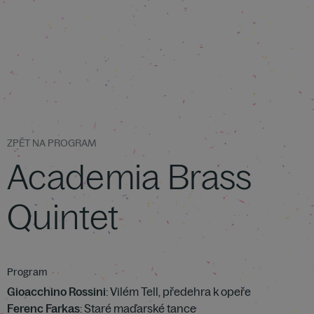
ZPĚT NA PROGRAM
Academia Brass
Quintet
Program
Gioacchino Rossini
: Vilém Tell, předehra k opeře
Ferenc Farkas
: Staré maďarské tance