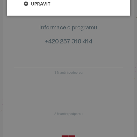
+420 461 049 232
UPRAVIT
Informace o programu
+420 257 310 414
S finanční podporou
S finanční podporou