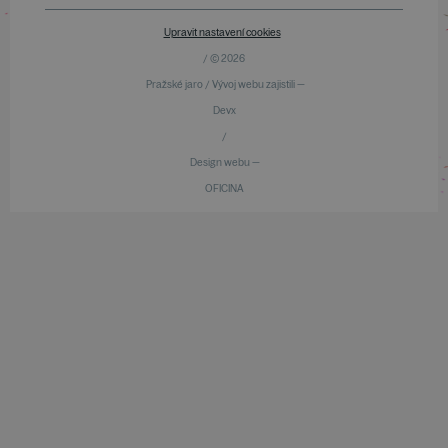
Upravit nastavení cookies
/ © 2026
Pražské jaro / Vývoj webu zajistili —
Devx
/
Design webu —
OFICINA