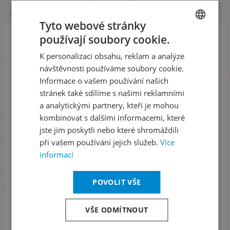
Tyto webové stránky
používají soubory cookie.
CZECH
Přihlaste se k našemu newsletteru
K personalizaci obsahu, reklam a analýze
ENGLISH
a buďte jako první v obraze
návštěvnosti používáme soubory cookie.
Informace o vašem používání našich
ODEBÍRAT NEWSLETTER
stránek také sdílíme s našimi reklamními
a analytickými partnery, kteří je mohou
kombinovat s dalšími informacemi, které
jste jim poskytli nebo které shromáždili
Sledujte nás na sociálních sítích
při vašem používání jejich služeb.
Více
informací
LinkedIn
flickr
POVOLIT VŠE
Informace o stavu objednávek
VŠE ODMÍTNOUT