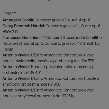
Program
Arcangelo Corelli
: Concerto grosso D dur č. 4 op. 6
Georg Friedrich Händel
: Concerto grosso č. 1 G dur op. 6
HWV 319
Francesco Geminiani
: 12 Concerti Grossi podle Corelliho
Houslových sonát op. 5: Concerto grosso č. 12 d moll "La
Follia"
Antonio Vivaldi
: L'Estro Armonico: Koncert pro dvoje
housle, violoncello, smyčcový orchestr g moll RV 578
Antonio Vivaldi
: Koncert pro violoncello a smyčcový
orchestr c moll RV 401
Antonio Vivaldi
: L'Estro Armonico: Koncert pro housle a
smyčcový orchestr a moll RV 356
Antonio Vivaldi
: L'Estro Armonico: Koncert pro dvoje
housle a smyčcový orchestr A dur RV 519