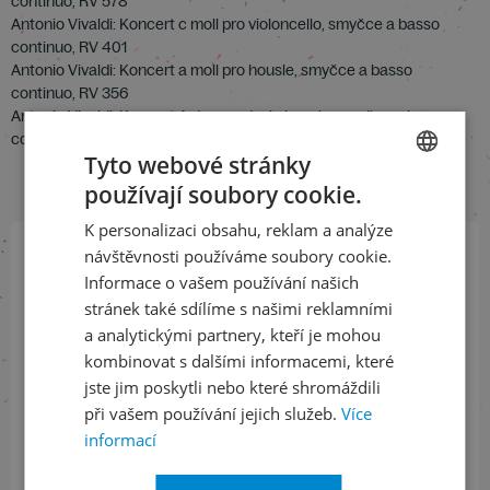
continuo, RV 578
Antonio Vivaldi: Koncert c moll pro violoncello, smyčce a basso
continuo, RV 401
Antonio Vivaldi: Koncert a moll pro housle, smyčce a basso
continuo, RV 356
Antonio Vivaldi: Koncert A dur pro dvoje housle, smyčce a basso
continuo, RV 519
Tyto webové stránky
používají soubory cookie.
CZECH
K personalizaci obsahu, reklam a analýze
ENGLISH
návštěvnosti používáme soubory cookie.
Přihlaste se k našemu newsletteru
Informace o vašem používání našich
a buďte jako první v obraze
stránek také sdílíme s našimi reklamními
a analytickými partnery, kteří je mohou
kombinovat s dalšími informacemi, které
ODEBÍRAT NEWSLETTER
jste jim poskytli nebo které shromáždili
při vašem používání jejich služeb.
Více
informací
Sledujte nás na sociálních sítích