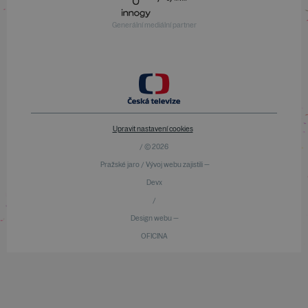
Generální mediální partner
Upravit nastavení cookies
/ © 2026
Pražské jaro / Vývoj webu zajistili —
Devx
/
Design webu —
OFICINA