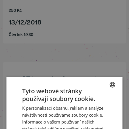
250
Kč
13
/
12
/
2018
Čtvrtek 19.30
Přihlaste se k našemu newsletteru
a buďte jako první v obraze
Tyto webové stránky
používají soubory cookie.
ODEBÍRAT NEWSLETTER
CZECH
K personalizaci obsahu, reklam a analýze
ENGLISH
návštěvnosti používáme soubory cookie.
Informace o vašem používání našich
Sledujte nás na sociálních sítích
stránek také sdílíme s našimi reklamními