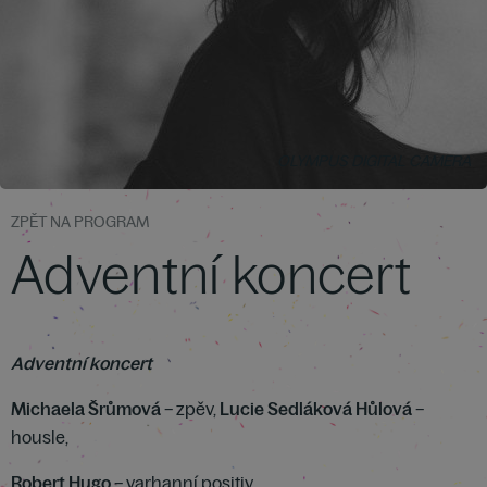
OLYMPUS DIGITAL CAMERA
ZPĚT NA PROGRAM
Adventní koncert
Adventní koncert
Michaela Šrůmová
– zpěv,
Lucie Sedláková Hůlová
–
housle,
Robert Hugo
– varhanní positiv