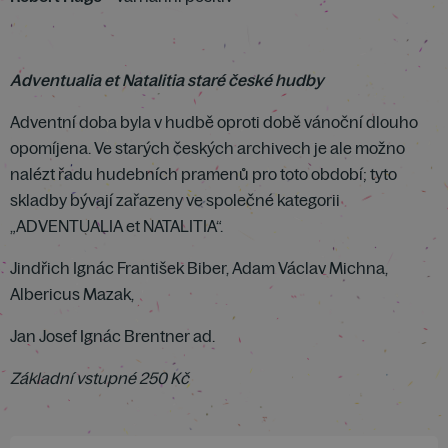
Adventualia et Natalitia staré české hudby
Adventní doba byla v hudbě oproti době vánoční dlouho
opomíjena. Ve starých českých archivech je ale možno
nalézt řadu hudebních pramenů pro toto období; tyto
skladby bývají zařazeny ve společné kategorii
„ADVENTUALIA et NATALITIA“.
Jindřich Ignác František Biber, Adam Václav Michna,
Albericus Mazak,
Jan Josef Ignác Brentner ad.
Základní vstupné 250 Kč