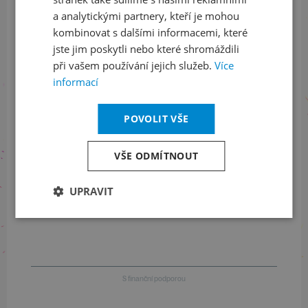
a analytickými partnery, kteří je mohou
LinkedIn
flickr
kombinovat s dalšími informacemi, které
jste jim poskytli nebo které shromáždili
při vašem používání jejich služeb.
Více
informací
Informace o stavu objednávek
+420 461 049 232
POVOLIT VŠE
VŠE ODMÍTNOUT
Informace o programu
UPRAVIT
+420 257 310 414
S finanční podporou