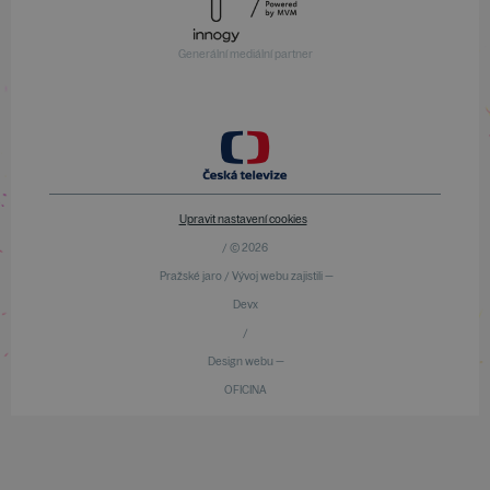
Generální mediální partner
Upravit nastavení cookies
/ © 2026
Pražské jaro / Vývoj webu zajistili —
Devx
/
Design webu —
OFICINA