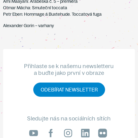
Ami Maayani: Arabeska č. 5 – premiéra
Otmar Mácha: Smuteční toccata
Petr Eben: Hommage á Buxtehude. Toccatová fuga
Alexander Gorin – varhany
Přihlaste se k našemu newsletteru
a buďte jako první v obraze
ODEBÍRAT NEWSLETTER
Sledujte nás na sociálních sítích
LinkedIn
flickr