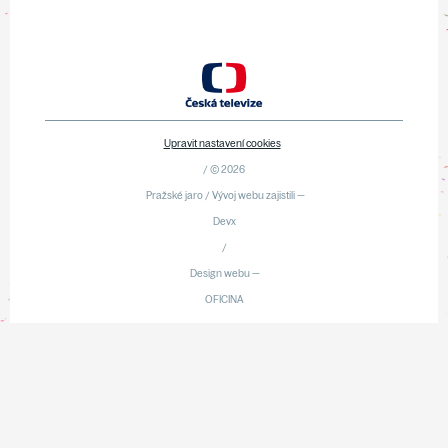
Upravit nastavení cookies
/ © 2026
Pražské jaro / Vývoj webu zajistili —
Devx
/
Design webu —
OFICINA