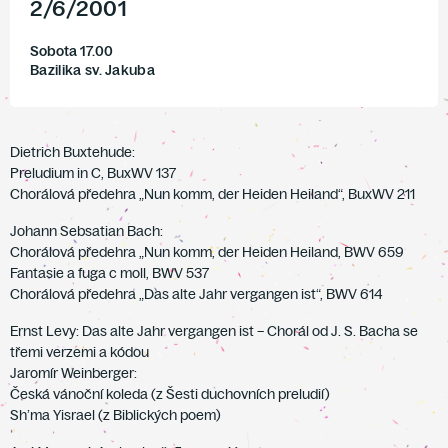
2
/
6
/
2001
Sobota 17.00
Bazilika sv. Jakuba
Dietrich Buxtehude:
Preludium in C, BuxWV 137
Chorálová předehra „Nun komm, der Heiden Heiland“, BuxWV 211
Johann Sebsatian Bach:
Chorálová předehra „Nun komm, der Heiden Heiland, BWV 659
Fantasie a fuga c moll, BWV 537
Chorálová předehra „Das alte Jahr vergangen ist“, BWV 614
Ernst Levy: Das alte Jahr vergangen ist – Chorál od J. S. Bacha se
třemi verzemi a kódou
Jaromír Weinberger:
Česká vánoční koleda (z Šesti duchovních preludií)
Sh’ma Yisrael (z Biblických poem)