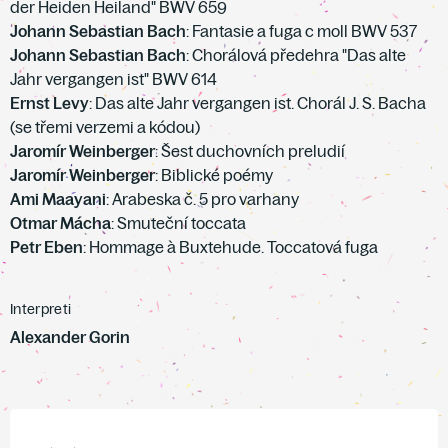
der Heiden Heiland" BWV 659
Johann Sebastian Bach
: Fantasie a fuga c moll BWV 537
Johann Sebastian Bach
: Chorálová předehra "Das alte
Jahr vergangen ist" BWV 614
Ernst Levy
: Das alte Jahr vergangen ist. Chorál J. S. Bacha
(se třemi verzemi a kódou)
Jaromír Weinberger
: Šest duchovních preludií
Jaromír Weinberger
: Biblické poémy
Ami Maayani
: Arabeska č. 5 pro varhany
Otmar Mácha
: Smuteční toccata
Petr Eben
: Hommage à Buxtehude. Toccatová fuga
Interpreti
Alexander Gorin