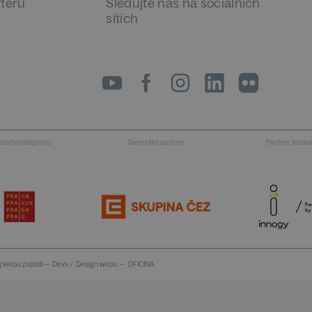
tteru
Sledujte nás na sociálních
sítích
LinkedIn
flickr
inanční podporou
Generální partner
Partner festiv
 webu zajistili —
Devx
/
Design webu —
OFICINA