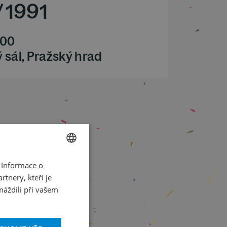
/
1991
.00
 sál, Pražský hrad
 Informace o
CZECH
tnery, kteří je
ENGLISH
máždili při vašem