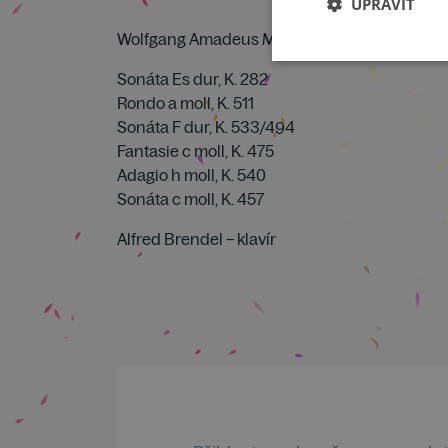
UPRAVIT
Wolfgang Amadeus Mozart:
Sonáta Es dur, K. 282
Rondo a moll, K. 511
Sonáta F dur, K. 533/494
Fantasie c moll, K. 475
Adagio h moll, K. 540
Sonáta c moll, K. 457
Alfred Brendel – klavír