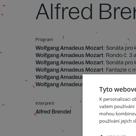
Alfred Bre
Program
Wolfgang Amadeus Mozart
: Sonáta pro 
Wolfgang Amadeus Mozart
: Rondo č. 3 
Wolfgang Amadeus Mozart
: Sonáta pro 
Wolfgang Amadeus Mozart
: Fantazie c 
Wolfgang Amadeus Mozart
: Adagio h mo
Wolfgang Amadeus Mozart
: Sonáta pro k
Tyto webové
K personalizaci 
Interpreti
vašem používání n
Alfred Brendel
mohou kombinovat
používání jejich s