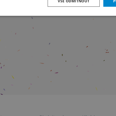
VŠE ODMÍTNOUT
P