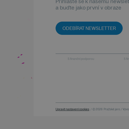
Přihlaste se k našemu newsle
a buďte jako první v obraze
ODEBÍRAT NEWSLETTER
S finanční podporou
S f
Upravit nastavení cookies
/ © 2026
Pražské jaro / Vývoj