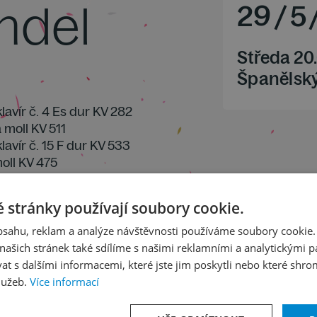
ndel
29
/
5
Středa 20
Španělský
klavír č. 4 Es dur KV 282
a moll KV 511
klavír č. 15 F dur KV 533
moll KV 475
ll KV 540
lavír č. 14 c moll KV 457
 stránky používají soubory cookie.
obsahu, reklam a analýze návštěvnosti používáme soubory cookie.
ašich stránek také sdílíme s našimi reklamními a analytickými par
 s dalšími informacemi, které jste jim poskytli nebo které shro
lužeb.
Více informací