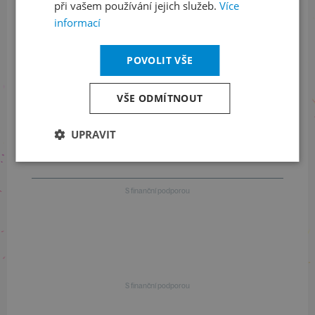
při vašem používání jejich služeb.
Více
informací
+420 461 049 232
POVOLIT VŠE
Informace o programu
VŠE ODMÍTNOUT
+420 257 310 414
UPRAVIT
S finanční podporou
S finanční podporou