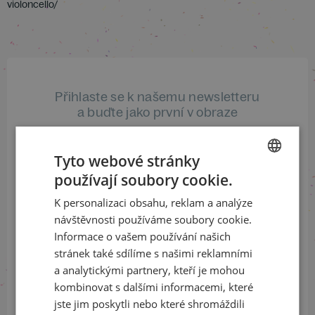
violoncello/
Přihlaste se k našemu newsletteru
a buďte jako první v obraze
ODEBÍRAT NEWSLETTER
Tyto webové stránky
používají soubory cookie.
CZECH
K personalizaci obsahu, reklam a analýze
ENGLISH
Sledujte nás na sociálních sítích
návštěvnosti používáme soubory cookie.
Informace o vašem používání našich
LinkedIn
flickr
stránek také sdílíme s našimi reklamními
a analytickými partnery, kteří je mohou
kombinovat s dalšími informacemi, které
jste jim poskytli nebo které shromáždili
Informace o stavu objednávek