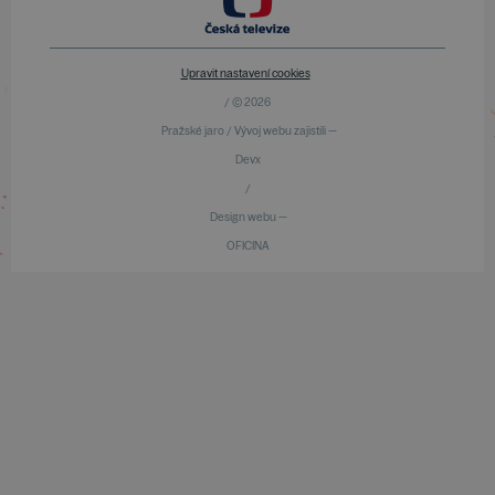
Upravit nastavení cookies
/ © 2026
Pražské jaro / Vývoj webu zajistili —
Devx
/
Design webu —
OFICINA