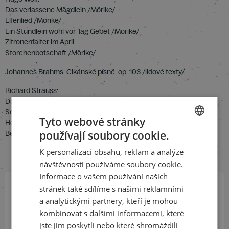
Das verlassene Mägdlein /Mörike/
Elfenlied /Mörike/
Ein Stündlein wohl vor Tag Gebet /Mörike/
Zitronenfalter im April
Storchenbotschaft /Mörike/
Johannes Brahms: Cikánské písně, op. 103 /lidové texty/
Richard Strauss:
Die Nacht op. 10, č. 3 /H. von Gilm/
Schlechtes Wetter op. 60 /Heine/
Tyto webové stránky
Heimkehr op. 15, č. 5 /von Schack/
používají soubory cookie.
Befreit op. 39, č. 4 /Dehmel/
CZECH
K personalizaci obsahu, reklam a analýze
ENGLISH
návštěvnosti používáme soubory cookie.
Informace o vašem používání našich
stránek také sdílíme s našimi reklamními
Přihlaste se k našemu newsletteru
a analytickými partnery, kteří je mohou
a buďte jako první v obraze
kombinovat s dalšími informacemi, které
jste jim poskytli nebo které shromáždili