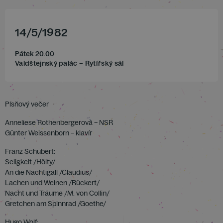
14
/
5
/
1982
Pátek 20.00
Valdštejnský palác – Rytířský sál
Písňový večer
Anneliese Rothenbergerová – NSR
Günter Weissenborn – klavír
Franz Schubert:
Seligkeit /Hölty/
An die Nachtigall /Claudius/
Lachen und Weinen /Rückert/
Nacht und Träume /M. von Collin/
Gretchen am Spinnrad /Goethe/
Hugo Wolf: