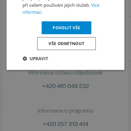
při vašem používání jejich služeb.
Více
ODEBÍRAT NEWSLETTER
informací
POVOLIT VŠE
Sledujte nás na sociálních sítích
VŠE ODMÍTNOUT
LinkedIn
flickr
UPRAVIT
Informace o stavu objednávek
+420 461 049 232
Informace o programu
+420 257 310 414