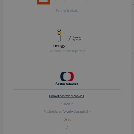
Partner festivalu
Generální mediální partner
Upravit nastavení cookies
/ © 2026
Pražské jaro / Vývoj webu zajistili —
Devx
/