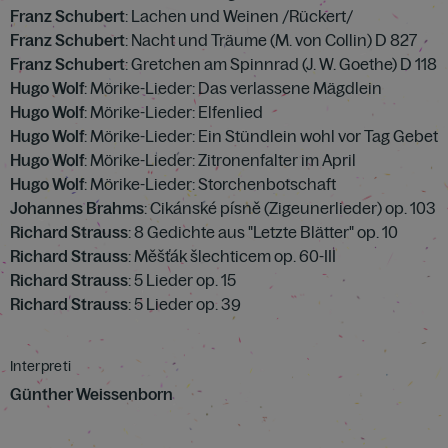
Franz Schubert
: Lachen und Weinen /Rückert/
Franz Schubert
: Nacht und Träume (M. von Collin) D 827
Franz Schubert
: Gretchen am Spinnrad (J. W. Goethe) D 118
Hugo Wolf
: Mörike-Lieder: Das verlassene Mägdlein
Hugo Wolf
: Mörike-Lieder: Elfenlied
Hugo Wolf
: Mörike-Lieder: Ein Stündlein wohl vor Tag Gebet
Hugo Wolf
: Mörike-Lieder: Zitronenfalter im April
Hugo Wolf
: Mörike-Lieder: Storchenbotschaft
Johannes Brahms
: Cikánské písně (Zigeunerlieder) op. 103
Richard Strauss
: 8 Gedichte aus "Letzte Blätter" op. 10
Richard Strauss
: Měšťák šlechticem op. 60-III
Richard Strauss
: 5 Lieder op. 15
Richard Strauss
: 5 Lieder op. 39
Interpreti
Günther Weissenborn