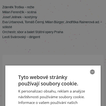
Zdeněk Troška – režie
Milan Ferenčík – scéna
Josef Jelínek – kostýmy
Eva Urbanová, Tomáš Černý, Milan Bürger, Jindřiška Rainerová ad. –
sólisté
Orchestr, sbor a balet Státní opery Praha
Leoš Svárovský – dirigent
Přihlaste se k našemu newsletteru
a buďte jako první v obraze
Tyto webové stránky
používají soubory cookie.
CZECH
ODEBÍRAT NEWSLETTER
K personalizaci obsahu, reklam a analýze
ENGLISH
návštěvnosti používáme soubory cookie.
Informace o vašem používání našich