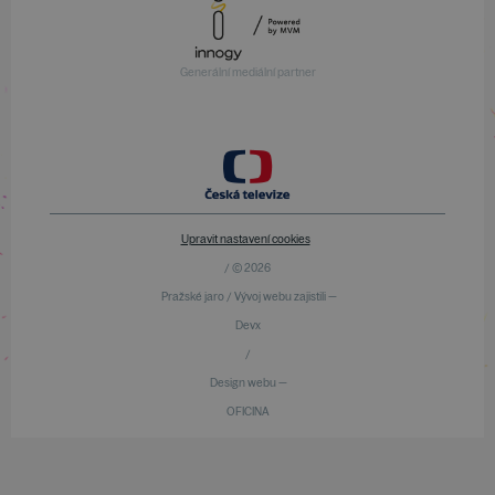
Generální mediální partner
Upravit nastavení cookies
/ © 2026
Pražské jaro / Vývoj webu zajistili —
Devx
/
Design webu —
OFICINA