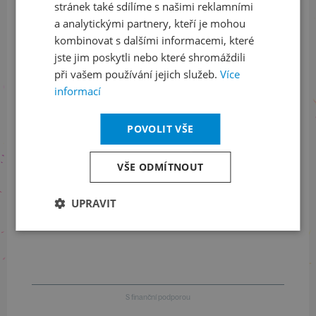
Sledujte nás na sociálních sítích
stránek také sdílíme s našimi reklamními
a analytickými partnery, kteří je mohou
LinkedIn
flickr
kombinovat s dalšími informacemi, které
jste jim poskytli nebo které shromáždili
při vašem používání jejich služeb.
Více
informací
Informace o stavu objednávek
POVOLIT VŠE
+420 461 049 232
VŠE ODMÍTNOUT
Informace o programu
UPRAVIT
+420 257 310 414
S finanční podporou