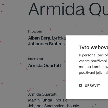
Armida Qu
Program
Alban Berg
: Lyrická suita
Johannes Brahms
: Smyčcový kvartet č. 2
Tyto webové
K personalizaci 
Interpreti
vašem používání n
Armida Quartett
mohou kombinovat
používání jejich s
UPRAVIT
Armida Quartett
Martin Funda – housle
Johanna Staemmler – housle