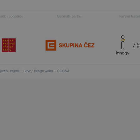
inanční podporou
Generální partner
Partner festiv
 webu zajistili —
Devx
/
Design webu —
OFICINA