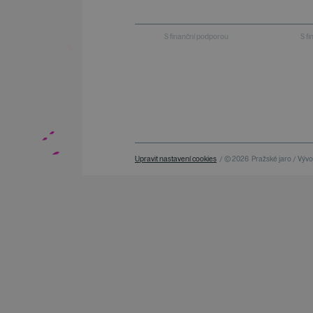
S finanční podporou
S f
Upravit nastavení cookies
/ © 2026
Pražské jaro / Vývoj