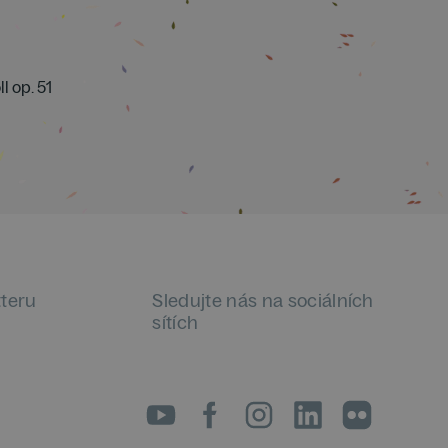
l op. 51
tteru
Sledujte nás na sociálních
sítích
LinkedIn
flickr