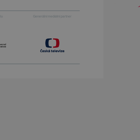
alu
Generální mediální partner