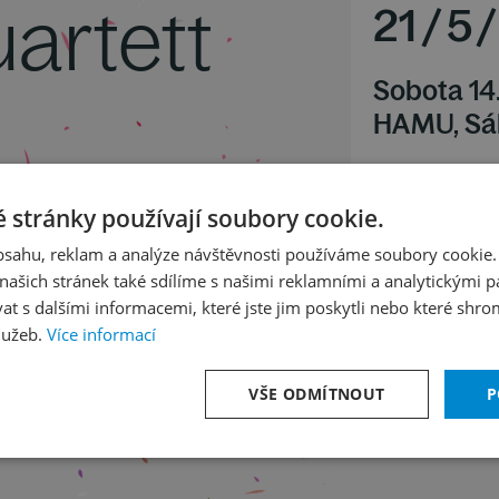
artett
21
/
5
/
Sobota 14
HAMU, Sá
 a moll op. 51
 stránky používají soubory cookie.
obsahu, reklam a analýze návštěvnosti používáme soubory cookie.
ašich stránek také sdílíme s našimi reklamními a analytickými par
 s dalšími informacemi, které jste jim poskytli nebo které shro
lužeb.
Více informací
VŠE ODMÍTNOUT
P