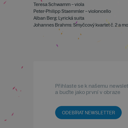
Teresa Schwamm – viola
Peter-Philipp Staemmler – violoncello
Alban Berg: Lyrická suita
Johannes Brahms: Smyčcový kvartet č. 2 a mol
Přihlaste se k našemu newsle
a buďte jako první v obraze
ODEBÍRAT NEWSLETTER