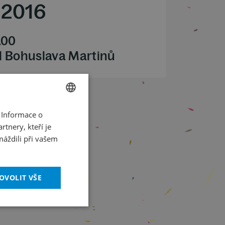
2016
.00
l Bohuslava Martinů
 Informace o
CZECH
tnery, kteří je
ENGLISH
máždili při vašem
OVOLIT VŠE