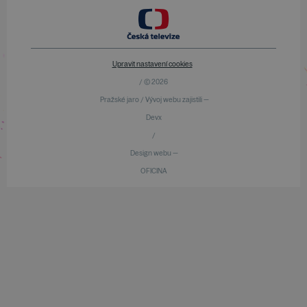
Upravit nastavení cookies
/ © 2026
Pražské jaro / Vývoj webu zajistili —
Devx
/
Design webu —
OFICINA