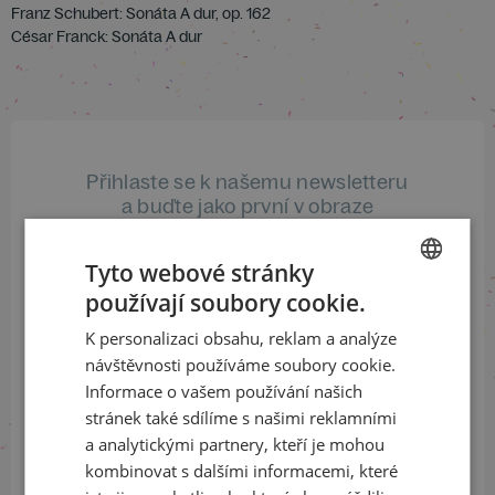
Franz Schubert: Sonáta A dur, op. 162
César Franck: Sonáta A dur
Přihlaste se k našemu newsletteru
a buďte jako první v obraze
ODEBÍRAT NEWSLETTER
Tyto webové stránky
používají soubory cookie.
CZECH
K personalizaci obsahu, reklam a analýze
ENGLISH
návštěvnosti používáme soubory cookie.
Sledujte nás na sociálních sítích
Informace o vašem používání našich
LinkedIn
flickr
stránek také sdílíme s našimi reklamními
a analytickými partnery, kteří je mohou
kombinovat s dalšími informacemi, které