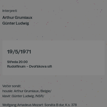
Interpreti
Arthur Grumiaux
Günter Ludwig
19
/
5
/
1971
Středa 20.00
Rudolfinum – Dvořákova síň
Večer sonát:
housle: Arthur Grumiaux /Belgie/
klavír: Günter Ludwig /NSR/
Wolfgang Amadeus Mozart: Sonáta B dur, K.s. 378