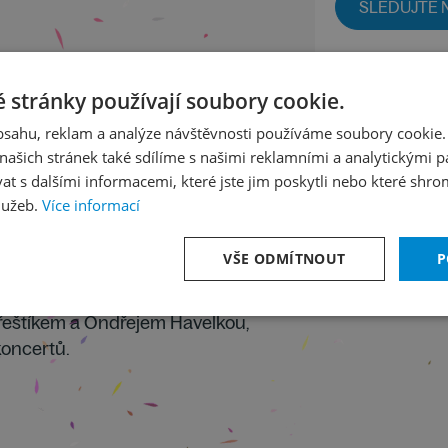
SLEDUJTE N
5
/
12
/
jaru
 stránky používají soubory cookie.
Sobota 20
obsahu, reklam a analýze návštěvnosti používáme soubory cookie.
ašich stránek také sdílíme s našimi reklamními a analytickými par
 s dalšími informacemi, které jste jim poskytli nebo které shro
lužeb.
Více informací
ho zahájení Pražského jara, bude
sty ve studiu budou členové
VŠE ODMÍTNOUT
P
Jakub Hrůša a klavírista Ivo
 s Romanem Bělorem, ředitelem
řeštíkem a Ondřejem Havelkou,
koncertů.