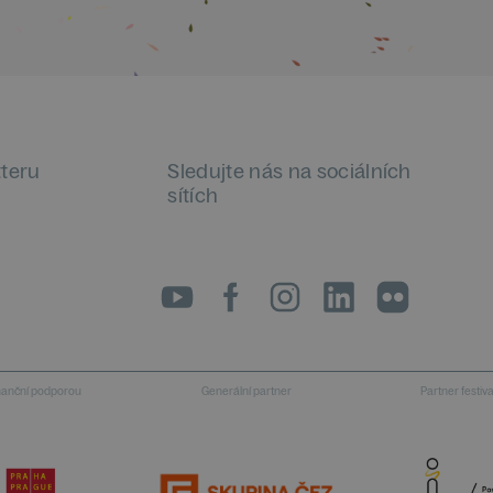
tteru
Sledujte nás na sociálních
sítích
LinkedIn
flickr
inanční podporou
Generální partner
Partner festiv