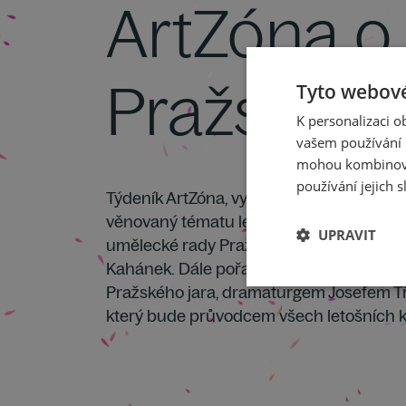
ArtZóna o
Pražském 
Tyto webové
K personalizaci 
vašem používání n
mohou kombinovat
používání jejich s
Týdeník ArtZóna, vysílaný v den tradiční
věnovaný tématu letošního festivalu. Ho
UPRAVIT
umělecké rady Pražského jara – dirigent 
Kahánek. Dále pořad přinese rozhovory
Pražského jara, dramaturgem Josefem T
který bude průvodcem všech letošních 