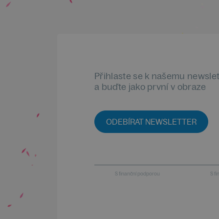
Přihlaste se k našemu newsle
a buďte jako první v obraze
ODEBÍRAT NEWSLETTER
S finanční podporou
S f