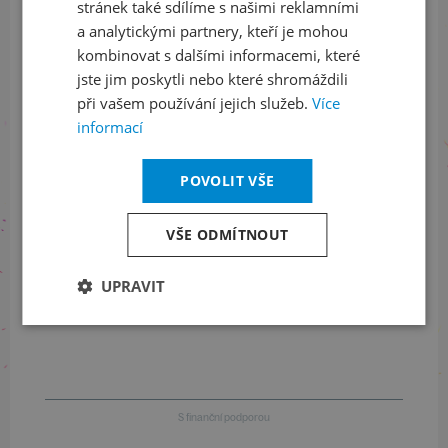
Sledujte nás na sociálních sítích
stránek také sdílíme s našimi reklamními
a analytickými partnery, kteří je mohou
LinkedIn
flickr
kombinovat s dalšími informacemi, které
jste jim poskytli nebo které shromáždili
při vašem používání jejich služeb.
Více
informací
Informace o stavu objednávek
POVOLIT VŠE
+420 461 049 232
VŠE ODMÍTNOUT
Informace o programu
UPRAVIT
+420 257 310 414
S finanční podporou