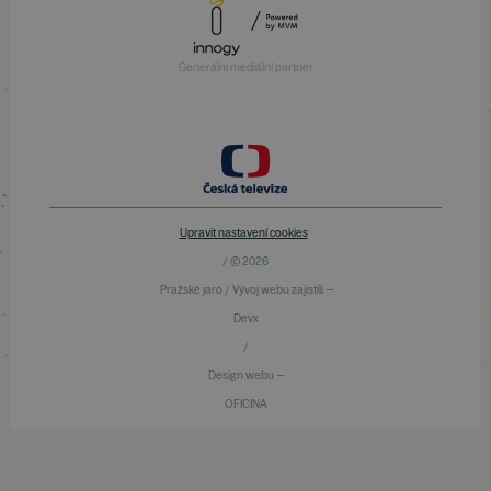
Generální mediální partner
Upravit nastavení cookies
/ © 2026
Pražské jaro / Vývoj webu zajistili —
Devx
/
Design webu —
OFICINA