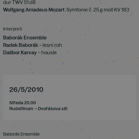
dur TWV 51:d8
Wolfgang Amadeus Mozart
: Symfonie č. 25 g moll KV 183
Interpreti
Baborák Ensemble
Radek Baborák
– lesní roh
Dalibor Karvay
– housle
26
/
5
/
2010
Středa 20.00
Rudolfinum – Dvořákova síň
Baborák Ensemble