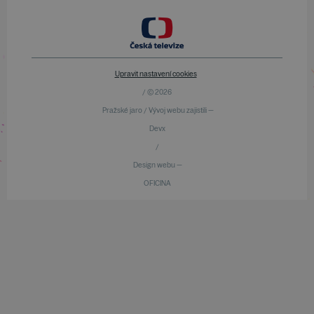
Upravit nastavení cookies
/ © 2026
Pražské jaro / Vývoj webu zajistili —
Devx
/
Design webu —
OFICINA