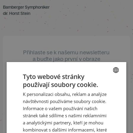
Bamberger Symphoniker
dir. Horst Stein
Přihlaste se k našemu newsletteru
a buďte jako první v obraze
ODEBÍRAT NEWSLETTER
Tyto webové stránky
používají soubory cookie.
CZECH
K personalizaci obsahu, reklam a analýze
ENGLISH
návštěvnosti používáme soubory cookie.
Sledujte nás na sociálních sítích
Informace o vašem používání našich
LinkedIn
flickr
stránek také sdílíme s našimi reklamními
a analytickými partnery, kteří je mohou
kombinovat s dalšími informacemi, které