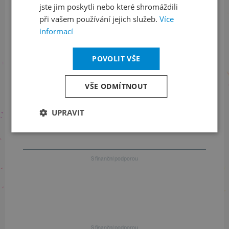
jste jim poskytli nebo které shromáždili
Informace o stavu objednávek
při vašem používání jejich služeb.
Více
informací
+420 461 049 232
POVOLIT VŠE
Informace o programu
VŠE ODMÍTNOUT
+420 257 310 414
UPRAVIT
S finanční podporou
S finanční podporou