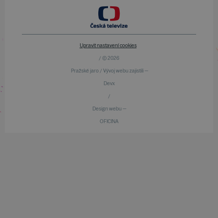
Upravit nastavení cookies
/ © 2026
Pražské jaro / Vývoj webu zajistili —
Devx
/
Design webu —
OFICINA