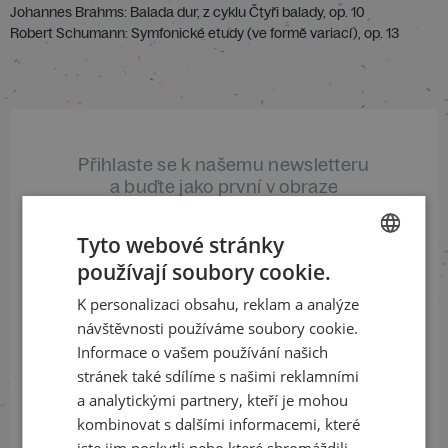
Johannes Brahms: Balada dur, z cyklu Čtyři balady, op. 10
Robert Schumann: Symfonické etudy (ve formě variací), op. 13
Přihlaste se k našemu newsletteru
a buďte jako první v obraze
Tyto webové stránky
ODEBÍRAT NEWSLETTER
používají soubory cookie.
CZECH
K personalizaci obsahu, reklam a analýze
ENGLISH
návštěvnosti používáme soubory cookie.
Sledujte nás na sociálních sítích
Informace o vašem používání našich
stránek také sdílíme s našimi reklamními
LinkedIn
flickr
a analytickými partnery, kteří je mohou
kombinovat s dalšími informacemi, které
jste jim poskytli nebo které shromáždili