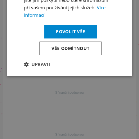
Informace o stavu objednávek
při vašem používání jejich služeb.
Více
informací
+420 461 049 232
POVOLIT VŠE
Informace o programu
VŠE ODMÍTNOUT
+420 257 310 414
UPRAVIT
S finanční podporou
S finanční podporou