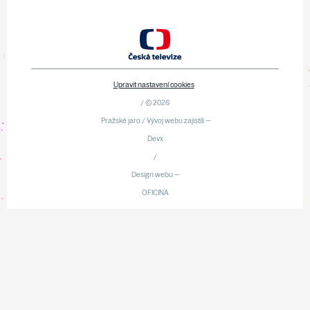
Upravit nastavení cookies
/ © 2026
Pražské jaro / Vývoj webu zajistili —
Devx
/
Design webu —
OFICINA