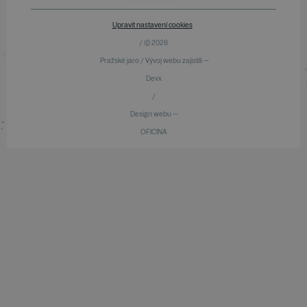
Upravit nastavení cookies
/ © 2026
Pražské jaro / Vývoj webu zajistili —
Devx
/
Design webu —
OFICINA