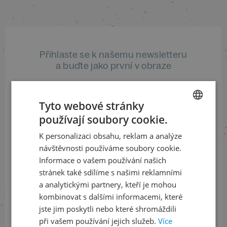
Přihlaste se k našemu newsletteru
a buďte jako první v obraze
ODEBÍRAT NEWSLETTER
Tyto webové stránky
používají soubory cookie.
CZECH
K personalizaci obsahu, reklam a analýze
ENGLISH
Sledujte nás na sociálních sítích
návštěvnosti používáme soubory cookie.
Informace o vašem používání našich
LinkedIn
flickr
stránek také sdílíme s našimi reklamními
a analytickými partnery, kteří je mohou
kombinovat s dalšími informacemi, které
Informace o stavu objednávek
jste jim poskytli nebo které shromáždili
při vašem používání jejich služeb.
Více