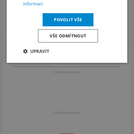
+420 461 049 232
informací
POVOLIT VŠE
Informace o programu
VŠE ODMÍTNOUT
+420 257 310 414
UPRAVIT
S finanční podporou
S finanční podporou