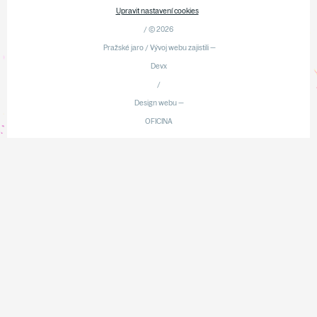
Upravit nastavení cookies
/ © 2026
Pražské jaro / Vývoj webu zajistili —
Devx
/
Design webu —
OFICINA