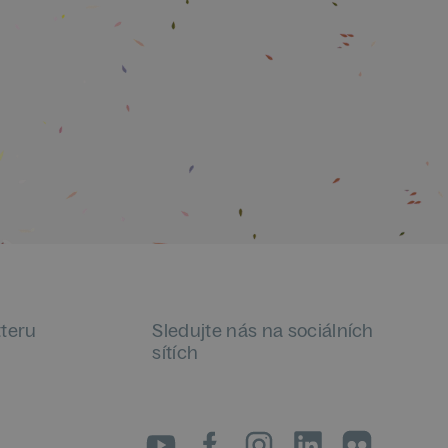
tteru
Sledujte nás na sociálních
sítích
LinkedIn
flickr