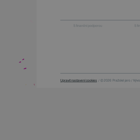
S finanční podporou
S f
Upravit nastavení cookies
/ © 2026
Pražské jaro / Vývoj