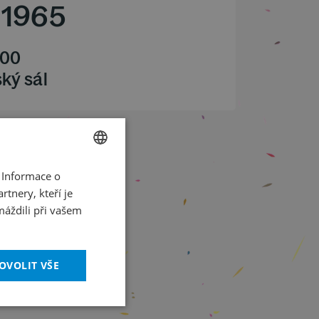
1965
.00
ký sál
 Informace o
CZECH
tnery, kteří je
ENGLISH
máždili při vašem
OVOLIT VŠE