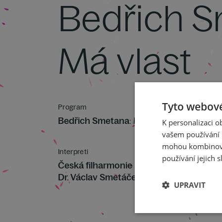
Bedřich S
Má vlast
Tyto webové
Program
Bedřich Smetana
: Má vlast
K personalizaci 
vašem používání n
mohou kombinovat
Interpreti
používání jejich s
Česká filharmonie
Dr. Václav Smetáček
UPRAVIT