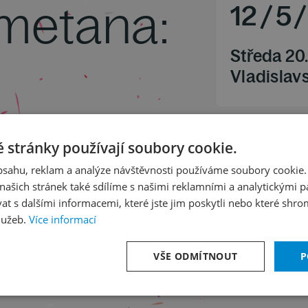
metana:
12
/
5
/
Středa 20
Vladislavs
 stránky používají soubory cookie.
obsahu, reklam a analýze návštěvnosti používáme soubory cookie.
ašich stránek také sdílíme s našimi reklamními a analytickými par
 s dalšími informacemi, které jste jim poskytli nebo které shro
lužeb.
Více informací
VŠE ODMÍTNOUT
P