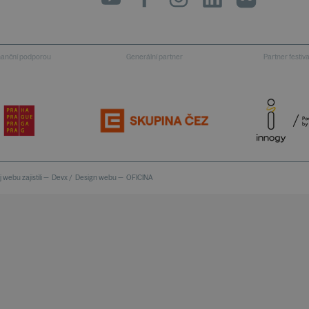
inanční podporou
Generální partner
Partner festiv
 webu zajistili —
Devx
/
Design webu —
OFICINA