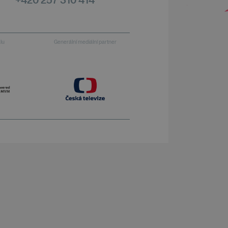
alu
Generální mediální partner