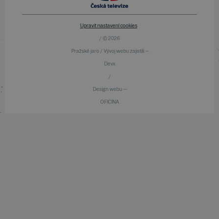
Upravit nastavení cookies
/ © 2026
Pražské jaro / Vývoj webu zajistili —
Devx
/
Design webu —
OFICINA