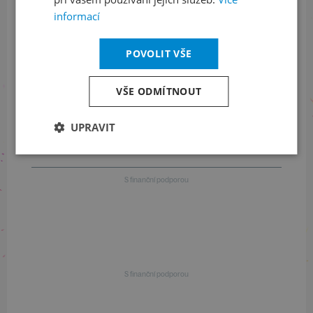
+420 461 049 232
informací
POVOLIT VŠE
Informace o programu
VŠE ODMÍTNOUT
+420 257 310 414
UPRAVIT
S finanční podporou
S finanční podporou