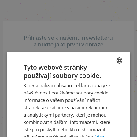
Přihlaste se k našemu newsletteru
a buďte jako první v obraze
ODEBÍRAT NEWSLETTER
Tyto webové stránky
používají soubory cookie.
CZECH
K personalizaci obsahu, reklam a analýze
ENGLISH
Sledujte nás na sociálních sítích
návštěvnosti používáme soubory cookie.
Informace o vašem používání našich
LinkedIn
flickr
stránek také sdílíme s našimi reklamními
a analytickými partnery, kteří je mohou
kombinovat s dalšími informacemi, které
jste jim poskytli nebo které shromáždili
Informace o stavu objednávek
při vašem používání jejich služeb.
Více