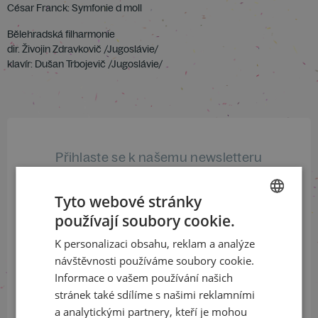
César Franck: Symfonie d moll
Bělehradská filharmonie
dir. Živojin Zdravkovič /Jugoslávie/
klavír: Dušan Trbojevič /Jugoslávie/
Přihlaste se k našemu newsletteru
a buďte jako první v obraze
Tyto webové stránky
ODEBÍRAT NEWSLETTER
používají soubory cookie.
CZECH
K personalizaci obsahu, reklam a analýze
ENGLISH
návštěvnosti používáme soubory cookie.
Sledujte nás na sociálních sítích
Informace o vašem používání našich
stránek také sdílíme s našimi reklamními
LinkedIn
flickr
a analytickými partnery, kteří je mohou