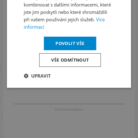
kombinovat s dalšími informacemi, které
jste jim poskytli nebo které shromáždili
při vašem používání jejich služeb.
Více
Informace o stavu objednávek
informací
+420 461 049 232
POVOLIT VŠE
VŠE ODMÍTNOUT
Informace o programu
UPRAVIT
+420 257 310 414
S finanční podporou