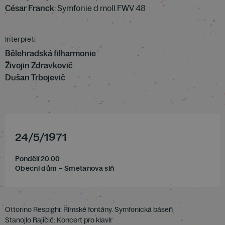
César Franck
: Symfonie d moll FWV 48
Interpreti
Bělehradská filharmonie
Živojin Zdravkovič
Dušan Trbojevič
24
/
5
/
1971
Pondělí 20.00
Obecní dům – Smetanova síň
Ottorino Respighi: Římské fontány. Symfonická báseň
Stanojlo Rajičič: Koncert pro klavír