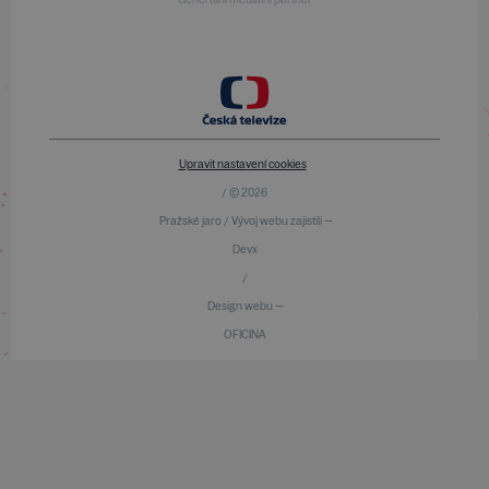
Upravit nastavení cookies
/ © 2026
Pražské jaro / Vývoj webu zajistili —
Devx
/
Design webu —
OFICINA