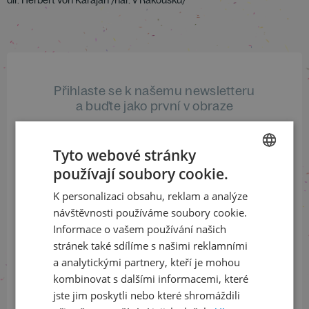
dir. Herbert von Karajan /nar. v Rakousku/
Přihlaste se k našemu newsletteru
a buďte jako první v obraze
ODEBÍRAT NEWSLETTER
Tyto webové stránky
používají soubory cookie.
CZECH
K personalizaci obsahu, reklam a analýze
ENGLISH
Sledujte nás na sociálních sítích
návštěvnosti používáme soubory cookie.
Informace o vašem používání našich
LinkedIn
flickr
stránek také sdílíme s našimi reklamními
a analytickými partnery, kteří je mohou
kombinovat s dalšími informacemi, které
jste jim poskytli nebo které shromáždili
Informace o stavu objednávek