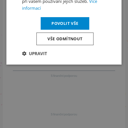
při vašem používání jejich služeb.
Více
informací
+420 461 049 232
POVOLIT VŠE
Informace o programu
VŠE ODMÍTNOUT
+420 257 310 414
UPRAVIT
S finanční podporou
S finanční podporou