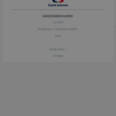
Upravit nastavení cookies
/ © 2026
Pražské jaro / Vývoj webu zajistili —
Devx
/
Design webu —
OFICINA