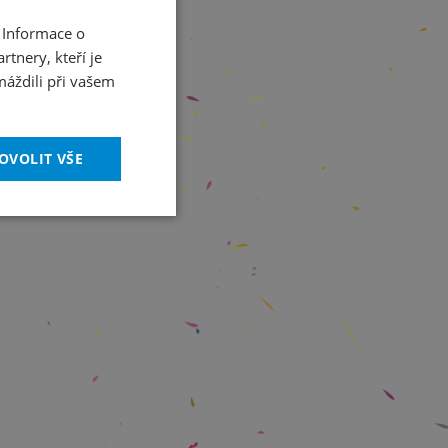
 Informace o
CZECH
tnery, kteří je
ENGLISH
máždili při vašem
OVOLIT VŠE