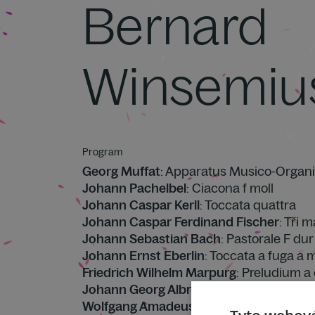
Bernard
Winsemiu
Program
Georg Muffat
: Apparatus Musico-Organi
Johann Pachelbel
: Ciacona f moll
Johann Caspar Kerll
: Toccata quattra
Johann Caspar Ferdinand Fischer
: Tři 
Johann Sebastian Bach
: Pastorale F d
Johann Ernst Eberlin
: Toccata a fuga a m
Friedrich Wilhelm Marpurg
: Preludium a
Johann Georg Albrechtsberger
: Preludi
Wolfgang Amadeus Mozart
: Andante F 