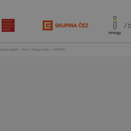
 webu zajistili —
Devx
/
Design webu —
OFICINA