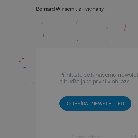
Bernard Winsemius – varhany
Přihlaste se k našemu newsle
a buďte jako první v obraze
ODEBÍRAT NEWSLETTER
S finanční podporou
S f