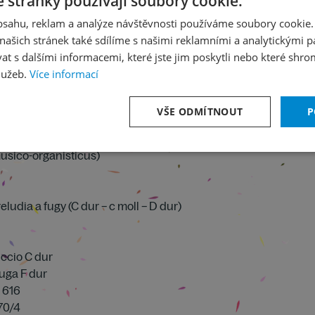
 stránky používají soubory cookie.
varhany F dur Wq 70/3
obsahu, reklam a analýze návštěvnosti používáme soubory cookie.
ašich stránek také sdílíme s našimi reklamními a analytickými par
 s dalšími informacemi, které jste jim poskytli nebo které shro
lužeb.
Více informací
VŠE ODMÍTNOUT
P
musico-organisticus)
udia a fugy (C dur – c moll – D dur)
ccio C dur
uga F dur
 616
70/4