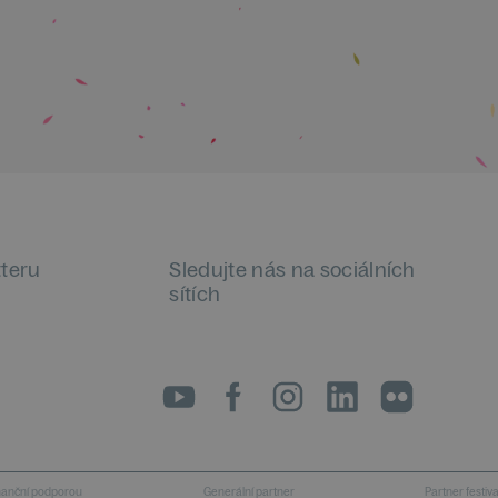
tteru
Sledujte nás na sociálních
sítích
LinkedIn
flickr
inanční podporou
Generální partner
Partner festiv