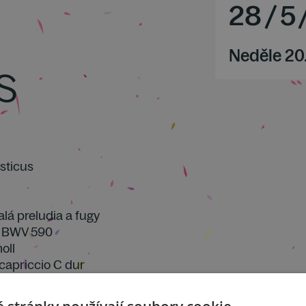
28
/
5
Neděle 20
s
sticus
malá preludia a fugy
ur BWV 590
oll
 capriccio C dur
um a fuga F dur
dur KV 616