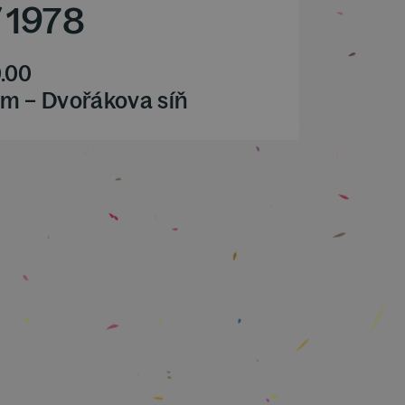
/
1978
.00
m – Dvořákova síň