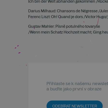
Ich bin der Welt abhanden gekommen /Rücke
Darius Milhaud: Chansons de Négresse /Jules
Ferenc Liszt: Oh! Quand je dors /Victor Hugo/
Gustav Mahler: Písně potulného tovaryše
/Wenn mein Schatz Hochzeit macht; Ging heu
Přihlaste se k našemu newsle
a buďte jako první v obraze
ODEBÍRAT NEWSLETTER