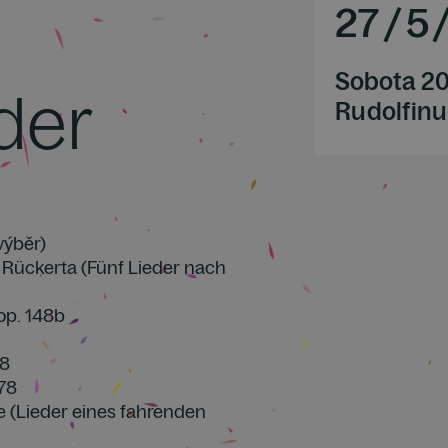
27
/
5
Sobota 20
der
Rudolfinu
výběr)
ze Rückerta (Fünf Lieder nach
op. 148b
28
278
e (Lieder eines fahrenden