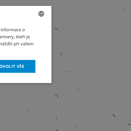
 Informace o
CZECH
tnery, kteří je
ENGLISH
máždili při vašem
OVOLIT VŠE