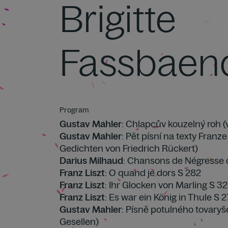
Brigitte
Fassbaen
Program
Gustav Mahler
: Chlapcův kouzelný roh (
Gustav Mahler
: Pět písní na texty Fran
Gedichten von Friedrich Rückert)
Darius Milhaud
: Chansons de Négresse 
Franz Liszt
: O quand je dors S 282
Franz Liszt
: Ihr Glocken von Marling S 3
Franz Liszt
: Es war ein König in Thule S 
Gustav Mahler
: Písně potulného tovaryš
Gesellen)