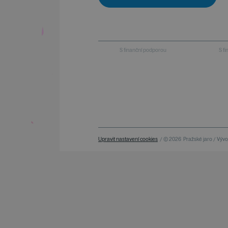
S finanční podporou
S f
Upravit nastavení cookies
/ © 2026
Pražské jaro / Vývoj