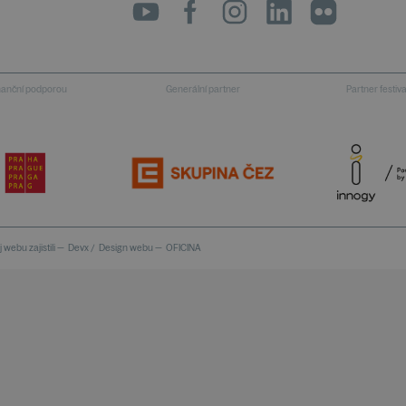
inanční podporou
Generální partner
Partner festiv
 webu zajistili —
Devx
/
Design webu —
OFICINA