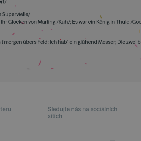
rt/
 Supervielle/
; Ihr Glocken von Marling /Kuh/; Es war ein König in Thule /Go
ť morgen übers Feld; Ich hab´ ein glühend Messer; Die zwei 
tteru
Sledujte nás na sociálních
sítích
LinkedIn
flickr