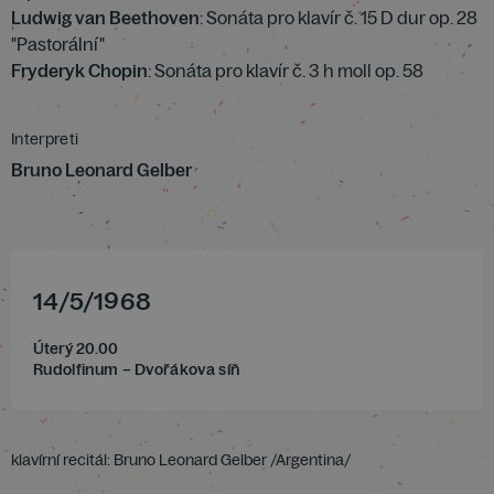
Ludwig van Beethoven
: Sonáta pro klavír č. 15 D dur op. 28
"Pastorální"
Fryderyk Chopin
: Sonáta pro klavír č. 3 h moll op. 58
Interpreti
Bruno Leonard Gelber
14
/
5
/
1968
Úterý 20.00
Rudolfinum – Dvořákova síň
klavírní recitál: Bruno Leonard Gelber /Argentina/