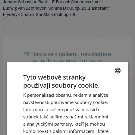
Johann Sebastian Bach – F. Busoni: Ciaccona d moll
Ludwig van Beethoven: Sonáta D dur, op. 28 „Pastorální“
Fryderyk Chopin: Sonáta h moll, op. 58
Přihlaste se k našemu newsletteru
a buďte jako první v obraze
Tyto webové stránky
ODEBÍRAT NEWSLETTER
používají soubory cookie.
CZECH
K personalizaci obsahu, reklam a analýze
ENGLISH
návštěvnosti používáme soubory cookie.
Sledujte nás na sociálních sítích
Informace o vašem používání našich
stránek také sdílíme s našimi reklamními
LinkedIn
flickr
a analytickými partnery, kteří je mohou
kombinovat s dalšími informacemi, které