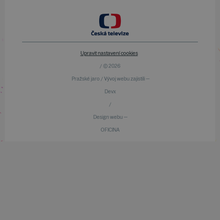
Upravit nastavení cookies
/ © 2026
Pražské jaro / Vývoj webu zajistili —
Devx
/
Design webu —
OFICINA