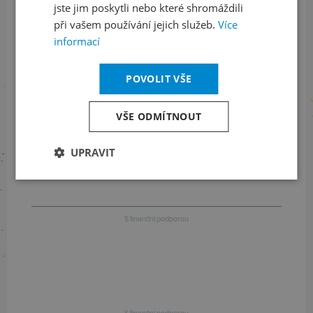
jste jim poskytli nebo které shromáždili
Informace o stavu objednávek
při vašem používání jejich služeb.
Více
informací
+420 461 049 232
POVOLIT VŠE
Informace o programu
VŠE ODMÍTNOUT
+420 257 310 414
UPRAVIT
S finanční podporou