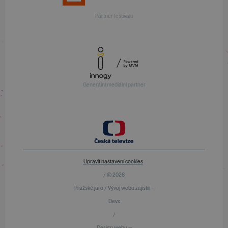
Partner festivalu
Generální mediální partner
Upravit nastavení cookies
/ © 2026
Pražské jaro / Vývoj webu zajistili —
Devx
/
Design webu —