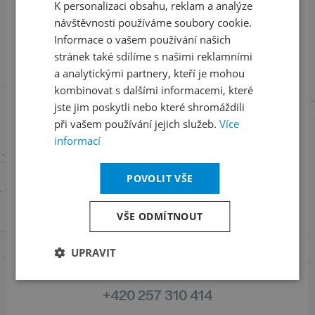
K personalizaci obsahu, reklam a analýze
ENGLISH
ODEBÍRAT NEWSLETTER
návštěvnosti používáme soubory cookie.
Informace o vašem používání našich
stránek také sdílíme s našimi reklamními
a analytickými partnery, kteří je mohou
Sledujte nás na sociálních sítích
kombinovat s dalšími informacemi, které
jste jim poskytli nebo které shromáždili
LinkedIn
flickr
při vašem používání jejich služeb.
Více
informací
Informace o stavu objednávek
POVOLIT VŠE
+420 461 049 232
VŠE ODMÍTNOUT
UPRAVIT
Informace o programu
+420 257 310 414