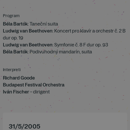
Program
Béla Bartók
: Taneční suita
Ludwig van Beethoven
: Koncert pro klavír a orchestr č. 2 B
dur op. 19
Ludwig van Beethoven
: Symfonie č. 8 F dur op. 93
Béla Bartók
: Podivuhodný mandarín, suita
Interpreti
Richard Goode
Budapest Festival Orchestra
Iván Fischer
– dirigent
31
/
5
/
2005