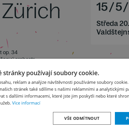
Zürich
15
/
5
/
Středa 20
Valdštejns
et op. 34
yčcový orchestr
3 "Merkur"
 stránky používají soubory cookie.
obsahu, reklam a analýze návštěvnosti používáme soubory cookie.
ašich stránek také sdílíme s našimi reklamními a analytickými par
 s dalšími informacemi, které jste jim poskytli nebo které shro
lužeb.
Více informací
VŠE ODMÍTNOUT
P