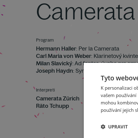
Camerata 
Program
Hermann Haller
: Per la Camerata
Carl Maria von Weber
: Klarinetový kvint
Milan Slavický
: Ad fontes, úvaha pro sm
Joseph Haydn
: Symfonie Es dur Hob.I:4
Tyto webové
K personalizaci 
Interpreti
vašem používání n
Camerata Zürich
mohou kombinovat
Räto Tchupp
používání jejich s
UPRAVIT