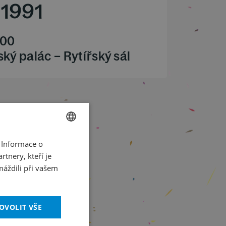
1991
.00
ký palác – Rytířský sál
 Informace o
CZECH
tnery, kteří je
ENGLISH
máždili při vašem
OVOLIT VŠE