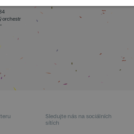
 34
ý orchestr
“
tteru
Sledujte nás na sociálních
sítích