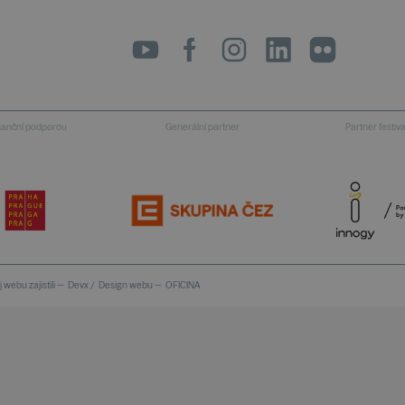
LinkedIn
flickr
inanční podporou
Generální partner
Partner festiv
 webu zajistili —
Devx
/
Design webu —
OFICINA