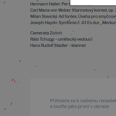
Hermann Haller: Per la Camerata
Carl Maria von Weber: Klarinetový kvintet, op.
Milan Slavický: Ad fontes. Úvaha pro smyčcov
Joseph Haydn: Symfonie č. 43 Es dur, „Merkur
Camerata Zürich
Räto Tchupp – umělecký vedoucí
Hans Rudolf Stadler – klarinet
Přihlaste se k našemu newsle
a buďte jako první v obraze