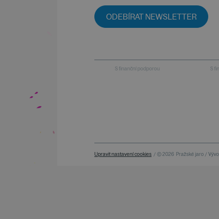
ODEBÍRAT NEWSLETTER
S finanční podporou
S f
Upravit nastavení cookies
/ © 2026
Pražské jaro / Vývoj