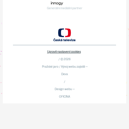
Generální mediální partner
Upravit nastavení cookies
/ © 2026
Pražské jaro / Vývoj webu zajistili —
Devx
/
Design webu —
OFICINA