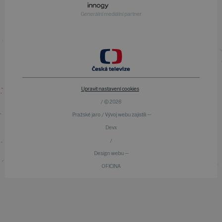
Generální mediální partner
Upravit nastavení cookies
/ © 2026
Pražské jaro / Vývoj webu zajistili —
Devx
/
Design webu —
OFICINA