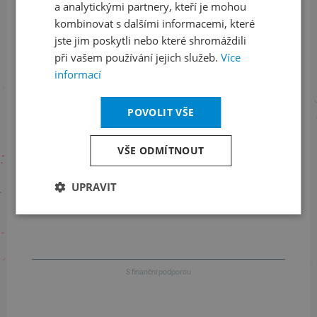
a analytickými partnery, kteří je mohou
LinkedIn
flickr
kombinovat s dalšími informacemi, které
jste jim poskytli nebo které shromáždili
při vašem používání jejich služeb.
Více
informací
Informace o stavu objednávek
+420 461 049 232
POVOLIT VŠE
VŠE ODMÍTNOUT
Informace o programu
UPRAVIT
+420 257 310 414
S finanční podporou