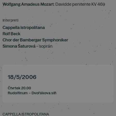
Wolfgang Amadeus Mozart
: Davidde penitente KV 469
Interpreti
Cappella Istropolitana
Rolf Beck
Chor der Bamberger Symphoniker
Simona Šaturová
– soprán
18
/
5
/
2006
Čtvrtek 20.00
Rudolfinum – Dvořákova síň
CAPPELLA ISTROPOLITANA