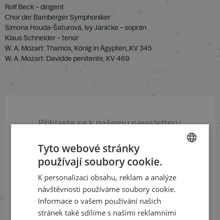
Rolf Beck – dirigent
Chor der Bamberger Symphoniker
Simona Houda-Šaturová, Ivy Jänicke – soprán
Klaus Schneider – tenor
W. A. Mozart: Thamos, König in Ägypten, KV 345
W. A. Mozart: Davidde penitente, KV 469
Přihlaste se k našemu newsletteru
a buďte jako první v obraze
Tyto webové stránky
používají soubory cookie.
ODEBÍRAT NEWSLETTER
CZECH
K personalizaci obsahu, reklam a analýze
ENGLISH
návštěvnosti používáme soubory cookie.
Informace o vašem používání našich
Sledujte nás na sociálních sítích
stránek také sdílíme s našimi reklamními