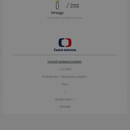
Generální mediální partner
Upravit nastavení cookies
/ © 2026
Pražské jaro / Vývoj webu zajistili —
Devx
/
Design webu —
OFICINA