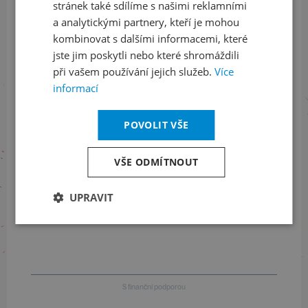
Sledujte nás na sociálních sítích
stránek také sdílíme s našimi reklamními
a analytickými partnery, kteří je mohou
LinkedIn
flickr
kombinovat s dalšími informacemi, které
jste jim poskytli nebo které shromáždili
při vašem používání jejich služeb.
Více
informací
Informace o stavu objednávek
POVOLIT VŠE
+420 461 049 232
VŠE ODMÍTNOUT
Informace o programu
UPRAVIT
+420 257 310 414
S finanční podporou