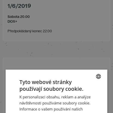
1
/
6
/
2019
Sobota 20.00
DOX+
Předpokládaný konec 22.00
Přihlaste se k našemu newsletteru
a buďte jako první v obraze
Tyto webové stránky
používají soubory cookie.
CZECH
ODEBÍRAT NEWSLETTER
K personalizaci obsahu, reklam a analýze
ENGLISH
návštěvnosti používáme soubory cookie.
Informace o vašem používání našich