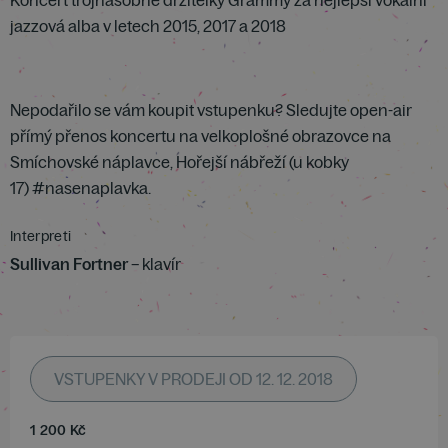
Koncert trojnásobné držitelky Grammy za nejlepší vokální
jazzová alba v letech 2015, 2017 a 2018
Nepodařilo se vám koupit vstupenku? Sledujte open-air
přímý přenos koncertu na velkoplošné obrazovce na
Smíchovské náplavce, Hořejší nábřeží (u kobky
17) #nasenaplavka.
Interpreti
Sullivan Fortner
– klavír
VSTUPENKY V PRODEJI OD 12. 12. 2018
1 200
Kč