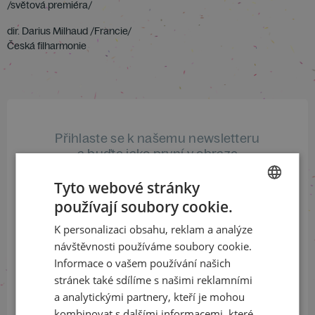
/světová premiéra/
dir. Darius Milhaud /Francie/
Česká filharmonie
Přihlaste se k našemu newsletteru
a buďte jako první v obraze
Tyto webové stránky
ODEBÍRAT NEWSLETTER
používají soubory cookie.
CZECH
K personalizaci obsahu, reklam a analýze
ENGLISH
návštěvnosti používáme soubory cookie.
Sledujte nás na sociálních sítích
Informace o vašem používání našich
stránek také sdílíme s našimi reklamními
LinkedIn
flickr
a analytickými partnery, kteří je mohou
kombinovat s dalšími informacemi, které