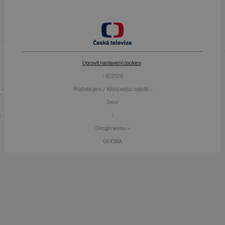
Upravit nastavení cookies
/ © 2026
Pražské jaro / Vývoj webu zajistili —
Devx
/
Design webu —
OFICINA