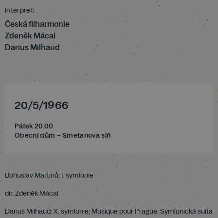
Interpreti
Česká filharmonie
Zdeněk Mácal
Darius Milhaud
20
/
5
/
1966
Pátek 20.00
Obecní dům – Smetanova síň
Bohuslav Martinů: I. symfonie
dir. Zdeněk Mácal
Darius Milhaud: X. symfonie; Musique pour Prague. Symfonická suita