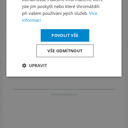
jste jim poskytli nebo které shromáždili
při vašem používání jejich služeb.
Více
Informace o stavu objednávek
informací
+420 461 049 232
POVOLIT VŠE
VŠE ODMÍTNOUT
Informace o programu
+420 257 310 414
UPRAVIT
S finanční podporou